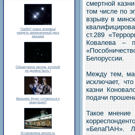
смертной казни
том числе по э
взрыву в минск
квалифициров
"Хаббл" помог впервые
увидеть аккреционный диск
ст.289 «Терро
квазара
Ковалева – п
«Пособниче
Белоруссии.
Обнаружена звезда, которой
не должно быть !
Между тем, ма
исключает, что
казни Коновало
подачи прошени
Вильнюс будет готовиться к
эвакуации?
Такое мнение
корреспонд
«БелаПАН». Л
Установлена личность