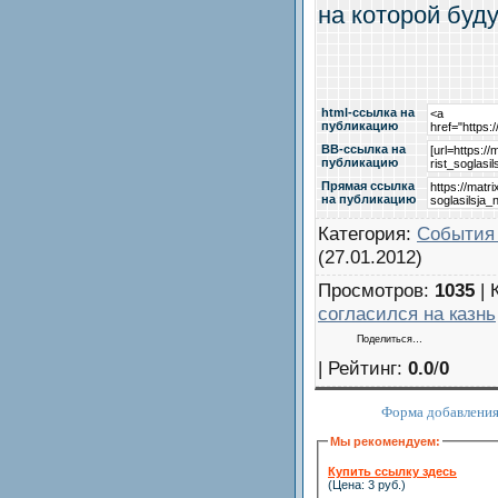
на которой буд
html-cсылка на
публикацию
BB-cсылка на
публикацию
Прямая ссылка
на публикацию
Категория
:
События
(27.01.2012)
Просмотров
:
1035
|
согласился на казнь
Поделиться…
|
Рейтинг
:
0.0
/
0
Форма добавления
Мы рекомендуем:
Купить ссылку здесь
(Цена: 3 руб.)