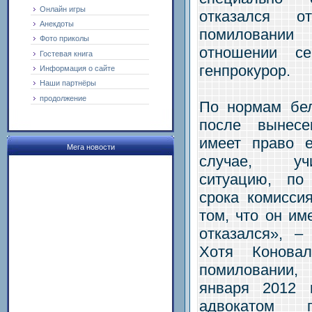
Онлайн игры
отказался 
Анекдоты
помиловании
Фото приколы
отношении с
Гостевая книга
генпрокурор.
Информация о сайте
Наши партнёры
продолжение
По нормам бел
после вынесе
имеет право 
Мега новости
случае, уч
ситуацию, по
срока комисси
том, что он им
отказался», –
Хотя Конова
помиловании,
января 2012 
адвокатом 