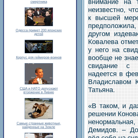
внимание на 
смертника
неизвестно, чт
к высшей мер
предположила
Одесса примет 200 японских
другом издева
детей
Ковалева отмет
у него на свид
вообще не знае
Корпус для геймеров-воинов
свидание с 
надеется в фев
Владиславом 
Татьяна.
США и НАТО допускают
вторжение в Ливию
«В таком, и да
решении Конова
ненормальная, 
Самые странные животные,
найденные на Земле
Демидов. – До
вёл себя на су