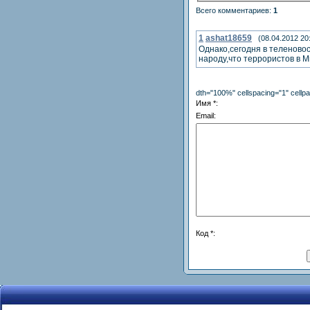
Всего комментариев
:
1
1
ashat18659
(08.04.2012 20
Однако,сегодня в теленовос
народу,что террористов в Ми
dth="100%" cellspacing="1" cell
Имя *:
Email:
Код *: