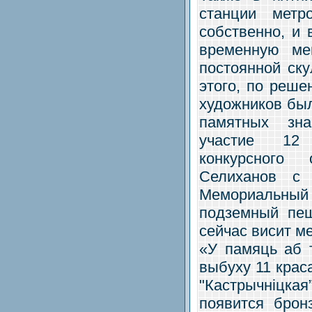
станции метр
собственно, и 
временную ме
постоянной ску
этого, по реше
художников был
памятных зн
участие 12 
конкурсного
Селиханов с 
Мемориальный 
подземный пеш
сейчас висит м
«У памяць аб т
выбуху 11 краса
"Кастрычнiцка
появится брон