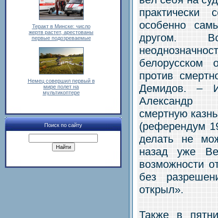
практически 
особенно сам
Теракт в Минске: число
жертв растет, арестованы
другом. В
первые подозреваемые
неоднозначн
белорусском 
против смертн
Немец совершил первый в
Демидов. – 
мире полет на
мультикоптере
Александр 
смертную казнь
(референдум 19
Поиск по сайту
делать не мо
назад уже Ве
возможности от
без разреше
открыл».
Также в пятни