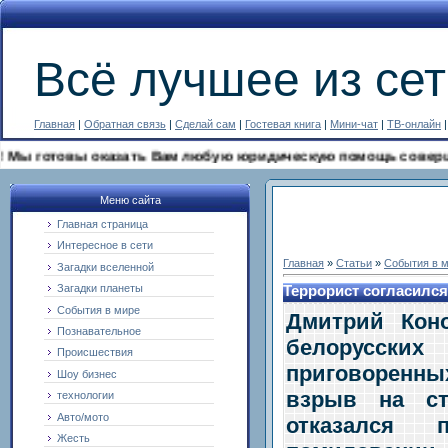
Всё лучшее из сет
Главная
|
Обратная связь
|
Сделай сам
|
Гостевая книга
|
Мини-чат
|
ТВ-онлайн
готовы оказать Вам любую юридическую помощь совершенно бе
Меню сайта
Главная страница
Интересное в сети
Главная
»
Статьи
»
События в 
Загадки вселенной
Загадки планеты
Террорист согласился
События в мире
Дмитрий Кон
Познавательное
белорусс
Происшествия
приговоренн
Шоу бизнес
взрыв на ст
технологии
Авто/мото
отказался 
Жесть