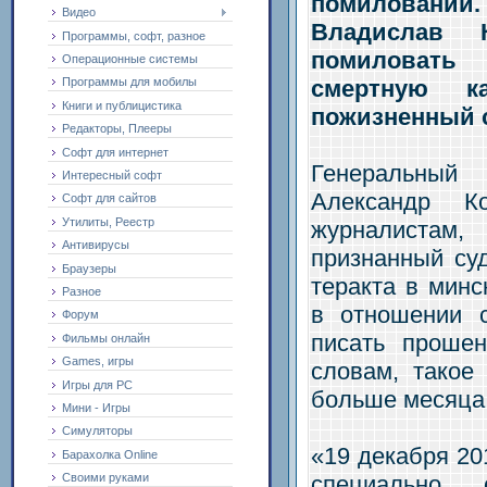
помиловани
Видео
Владислав 
Программы, софт, разное
помиловать
Операционные системы
смертную к
Программы для мобилы
Книги и публицистика
пожизненный 
Редакторы, Плееры
Софт для интернет
Генеральны
Интересный софт
Александр К
Софт для сайтов
Утилиты, Реестр
журналистам,
Антивирусы
признанный су
Браузеры
теракта в минс
Разное
в отношении 
Форум
писать проше
Фильмы онлайн
Games, игры
словам, такое
Игры для PC
больше месяца 
Мини - Игры
Симуляторы
«19 декабря 20
Барахолка Online
специально 
Своими руками