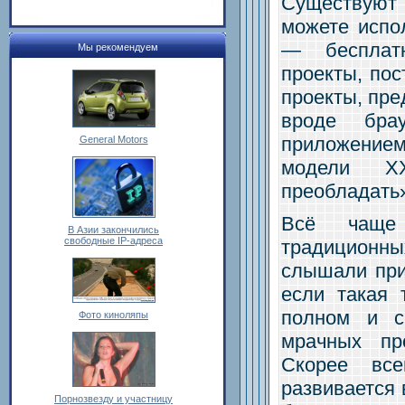
Существуют
можете испо
— бесплатн
Мы рекомендуем
проекты, пос
проекты, пр
вроде бра
приложением
General Motors
модели X
преобладать
Всё чаще
В Азии закончились
свободные IP-адреса
традиционны
слышали при
если такая 
полном и с
Фото киноляпы
мрачных пр
Скорее все
развивается 
Порнозвезду и участницу