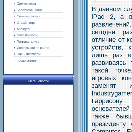
Симуляторы
В данном слу
Барахолка Online
iPad 2, а 
Своими руками
развлечен
Онлайн игры
Анекдоты
сегодня ра
Фото приколы
отличие от к
Гостевая книга
устройств, 
Информация о сайте
лишь раз в
Наши партнёры
продолжение
развиваясь
такой точк
игровых кон
Мега новости
заменят 
Industrygam
Гаррисону 
основателей
также бывш
президенту 
Computer E