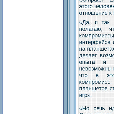
этого челове
отношение к 
«Да, я так
полагаю, ч
компромиссы
интерфейса 
на планшетах
делает возм
опыта и и
невозможны н
что в это
компромисс. 
планшетов с
игр».
«Но речь ид