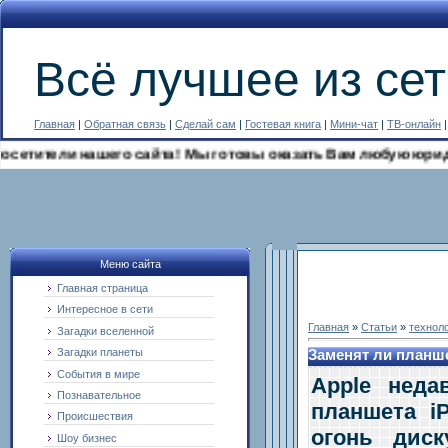
Всё лучшее из сет
Главная
|
Обратная связь
|
Сделай сам
|
Гостевая книга
|
Мини-чат
|
ТВ-онлайн
ители нашего сайта! Мы готовы оказать Вам любую юридическу
Меню сайта
Главная страница
Интересное в сети
Главная
»
Статьи
»
технол
Загадки вселенной
Загадки планеты
Заменят ли планш
События в мире
Apple неда
Познавательное
планшета i
Происшествия
огонь дис
Шоу бизнес