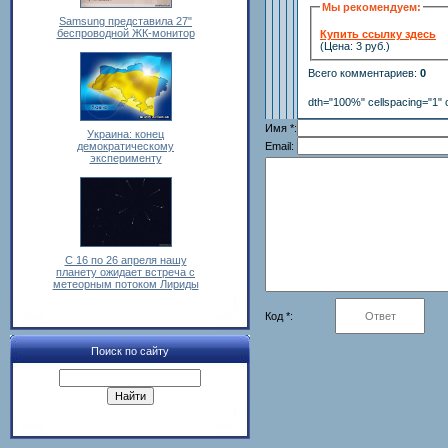
Мы рекомендуем:
Samsung представила 27"
беспроводной ЖК-монитор
Купить ссылку здесь
(Цена: 3 руб.)
Всего комментариев
:
0
dth="100%" cellspacing="1" 
Имя *:
Украина: конец
демократическому
Email:
эксперименту
С 16 по 26 апреля нашу
планету ожидает встреча с
метеорным потоком Лириды
Код *:
Поиск по сайту