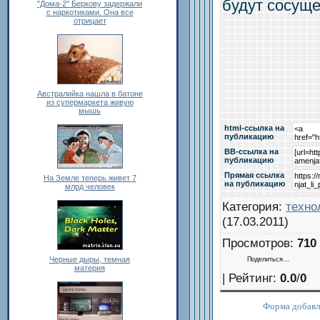
будут сосуще
"Дома-2" Беркову задержали
с наркотиками. Она все
отрицает
Австралийка нашла в батоне
из супермаркета живую
мышь
html-cсылка на
публикацию
BB-cсылка на
публикацию
Прямая ссылка
На Земле теперь живет 7
на публикацию
млрд человек
Категория
:
техно
(17.03.2011)
Просмотров
:
710
Черные дыры, темная
Поделиться…
материя
|
Рейтинг
:
0.0
/
0
Форма добавл