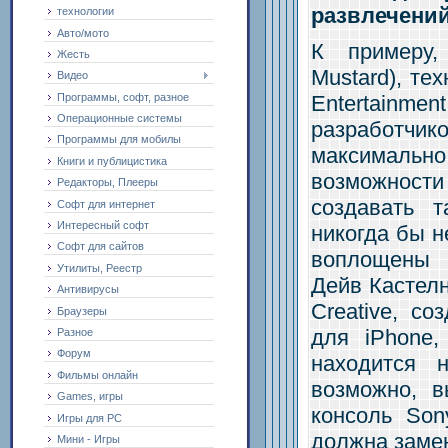
развлечени
технологии
Авто/мото
К примеру,
Жесть
Mustard), те
Видео
Программы, софт, разное
Entertain
Операционные системы
разработчи
Программы для мобилы
максималь
Книги и публицистика
возможности
Редакторы, Плееры
создавать 
Софт для интернет
Интересный софт
никогда бы н
Софт для сайтов
воплощены 
Утилиты, Реестр
Дейв Кастелн
Антивирусы
Creative, с
Браузеры
для iPhone,
Разное
Форум
находится 
Фильмы онлайн
возможно, 
Games, игры
консоль Son
Игры для PC
должна замен
Мини - Игры