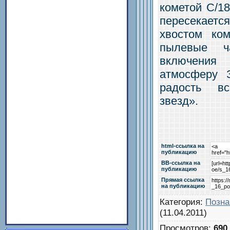
кометой C/1
пересекает
хвостом ко
пылевые ч
включения 
атмосферу 
радость в
звезд».
html-cсылка на
публикацию
BB-cсылка на
публикацию
Прямая ссылка
на публикацию
Категория
:
Позна
(11.04.2011)
Просмотров
:
690