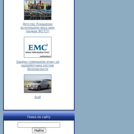
Детство Лукашенко
всполошило весь мир
(редкие ФОТО)
Хакеры совершили атаку на
разработчика систем
безопасности
Audi
Поиск по сайту