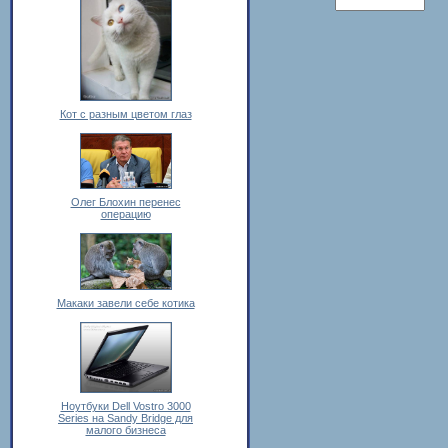
Кот с разным цветом глаз
Олег Блохин перенес
операцию
Макаки завели себе котика
Ноутбуки Dell Vostro 3000
Series на Sandy Bridge для
малого бизнеса