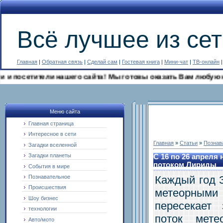
Всё лучшее из сет
Главная
|
Обратная связь
|
Сделай сам
|
Гостевая книга
|
Мини-чат
|
ТВ-онлайн
осетители нашего сайта! Мы готовы оказать Вам любую юриди
Меню сайта
Главная страница
Интересное в сети
Главная
»
Статьи
»
Познав
Загадки вселенной
Загадки планеты
С 16 по 26 апреля
потоком Лириды
События в мире
Каждый год 
Познавательное
Происшествия
метеорными
Шоу бизнес
пересекает
технологии
поток мете
Авто/мото