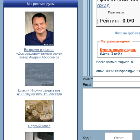
Мы рекомендуем
ожид
Поделиться…
|
Рейтинг
:
0.0
/
0
Форма добавл
Мы рекомендуем:
Во время взрыва в
Купить ссылку здесь
«Домодедово» тяжело ранен
(Цена: 3 руб.)
актёр Андрей Абросимов
Всего комментариев
:
0
dth="100%" cellspacing="1" 
Имя *:
Email:
Власти Японии закрывают
АЭС "Фукусиму-1" навсегда
Первый класс
Код *: