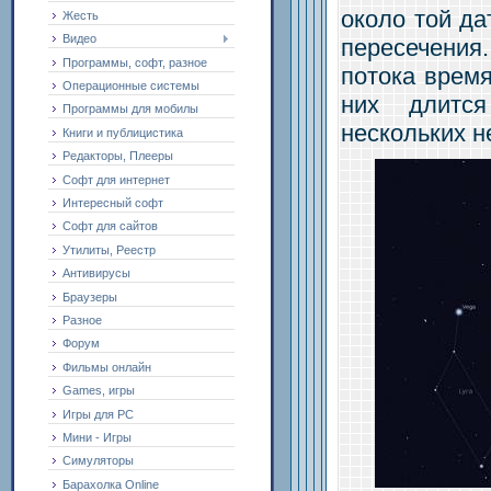
около той да
Жесть
Видео
пересечени
Программы, софт, разное
потока время
Операционные системы
них длитс
Программы для мобилы
нескольких н
Книги и публицистика
Редакторы, Плееры
Софт для интернет
Интересный софт
Софт для сайтов
Утилиты, Реестр
Антивирусы
Браузеры
Разное
Форум
Фильмы онлайн
Games, игры
Игры для PC
Мини - Игры
Симуляторы
Барахолка Online