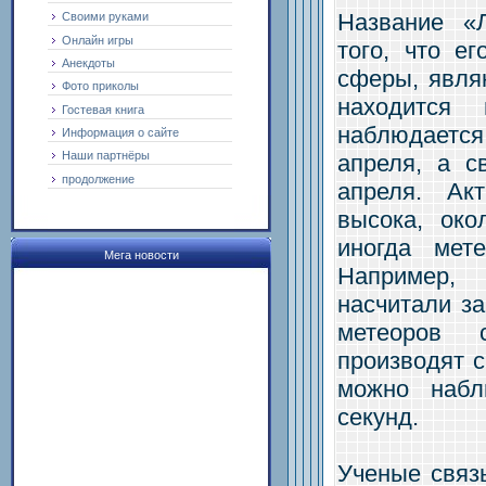
Название «
Своими руками
Онлайн игры
того, что е
Анекдоты
сферы, явля
Фото приколы
находится
Гостевая книга
наблюдается
Информация о сайте
Наши партнёры
апреля, а с
продолжение
апреля. Ак
высока, око
иногда мет
Мега новости
Например,
насчитали за
метеоров 
производят 
можно набл
секунд.
Ученые связ