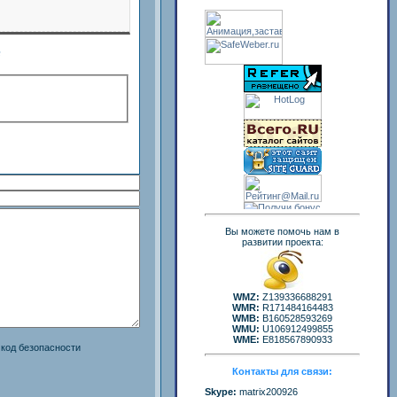
е
Вы можете помочь нам в
развитии проекта:
WMZ:
Z139336688291
WMR:
R171484164483
WMB:
B160528593269
WMU:
U106912499855
WME:
E818567890933
Контакты для связи:
Skype:
matrix200926