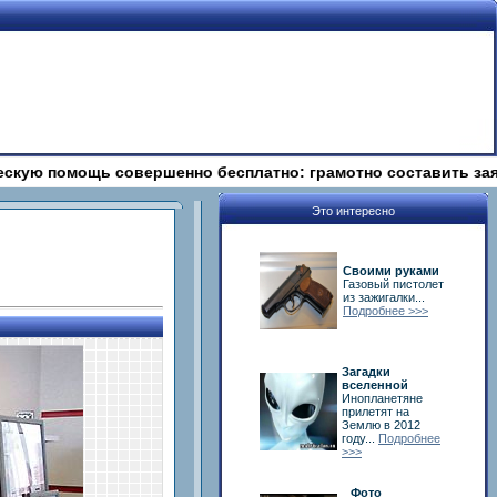
ощь совершенно бесплатно: грамотно составить заявление, х
Это интересно
Своими руками
Газовый пистолет
из зажигалки...
Подробнее >>>
Загадки
вселенной
Инопланетяне
прилетят на
Землю в 2012
году...
Подробнее
>>>
Фото