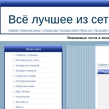
Всё лучшее из сет
Главная
|
Обратная связь
|
Сделай сам
|
Гостевая книга
|
Мини-чат
|
ТВ-онлайн
Уважаемые гости и посетители 
Меню сайта
Главная страница
Интересное в сети
Главная
Загадки вселенной
Загадки планеты
Откуд
События в мире
Познавательное
Происшествия
Шоу бизнес
технологии
Авто/мото
Жесть