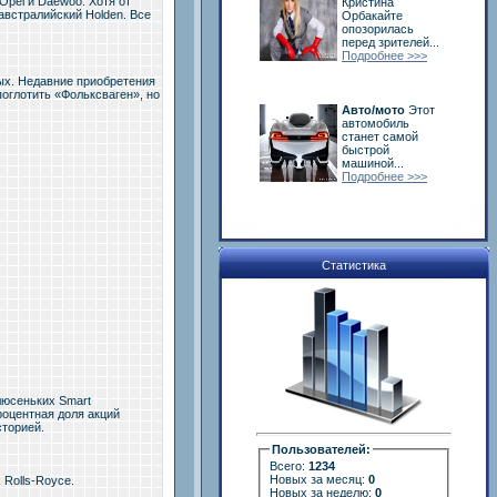
Opel и Daewoo. Хотя от
Кристина
 австралийский Holden. Все
Орбакайте
опозорилась
перед зрителей...
Подробнее >>>
ных. Недавние приобретения
поглотить «Фольксваген», но
Авто/мото
Этот
автомобиль
станет самой
быстрой
машиной...
Подробнее >>>
Статистика
люсеньких Smart
роцентная доля акций
сторией.
Пользователей:
Всего:
1234
Новых за месяц:
0
 Rolls-Royce.
Новых за неделю:
0