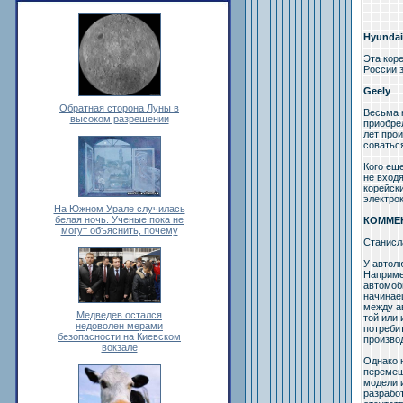
Hyundai
Эта коре
России з
Geely
Обратная сторона Луны в
Весьма 
высоком разрешении
приобрел
лет про
соватьс
Кого еще
не вход
корейск
электро
На Южном Урале случилась
белая ночь. Ученые пока не
КОММЕ
могут объяснить, почему
Станисл
У автол
Наприме
автомоб
начинаеш
между а
Медведев остался
той или 
недоволен мерами
потребит
безопасности на Киевском
производ
вокзале
Однако 
перемеще
модели 
разрабо