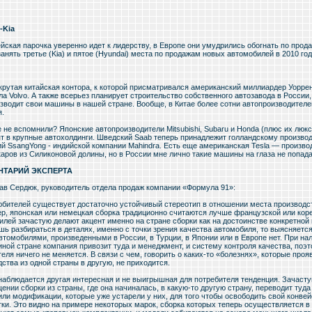
-Kia
йская парочка уверенно идет к лидерству, в Европе они умудрились обогнать по прода
анять третье (Kia) и пятое (Hyundai) места по продажам новых автомобилей в 2010 год
крутая китайская контора, к которой присматривался американский миллиардер Уорре
а Volvo. А также всерьез планирует строительство собственного автозавода в России,
изводит свои машины в нашей стране. Вообще, в Китае более сотни автопроизводителей
я.
 не вспомнили? Японские автопроизводители Mitsubishi, Subaru и Honda (плюс их люк
ят в крупные автохолдинги. Шведский Saab теперь принадлежит голландскому производ
ий SsangYong - индийской компании Mahindra. Есть еще американская Tesla — произв
каров из Силиконовой долины, но в России мне лично такие машины на глаза не попад
НТАРИЙ ЭКСПЕРТА
ав Сердюк, руководитель отдела продаж компании «Формула 91»:
юбителей существует достаточно устойчивый стереотип в отношении места производс
р, японская или немецкая сборка традиционно считаются лучше французской или коре
илей зачастую делают акцент именно на стране сборки как на достоинстве конкретной
ь разбираться в деталях, именно с точки зрения качества автомобиля, то выясняется
втомобилями, произведенными в России, в Турции, в Японии или в Европе нет. При на
иной стране компания привозит туда и менеджмент, и систему контроля качества, поэт
еля ничего не меняется. В связи с чем, говорить о каких-то «болезнях», которые про
ства из одной страны в другую, не приходится.
наблюдается другая интересная и не выигрышная для потребителя тенденция. Зачаст
нии сборки из страны, где она начиналась, в какую-то другую страну, переводит туда
или модификации, которые уже устарели у них, для того чтобы освободить свой конве
тки. Это видно на примере некоторых марок, сборка которых теперь осуществляется в 