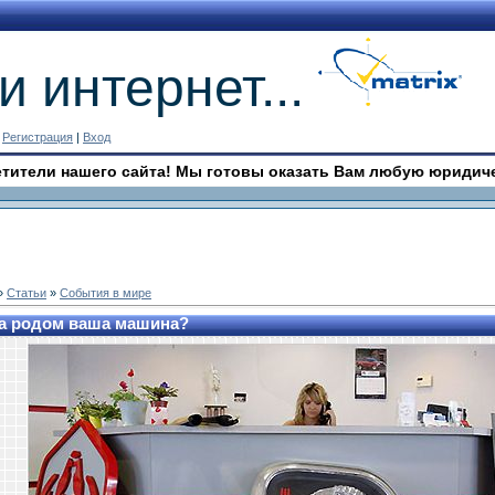
и интернет...
|
Регистрация
|
Вход
нашего сайта! Мы готовы оказать Вам любую юридическую пом
»
Статьи
»
События в мире
а родом ваша машина?