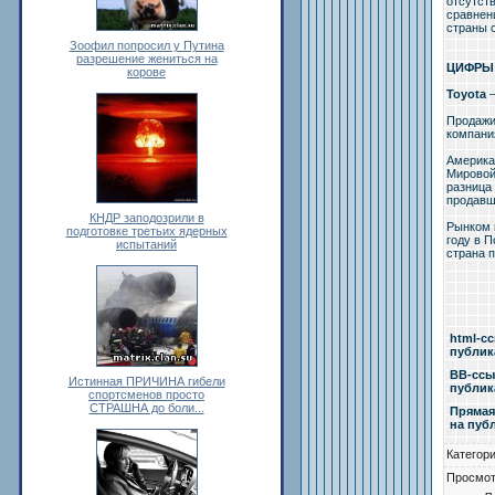
отсутст
сравнени
страны 
Зоофил попросил у Путина
разрешение жениться на
ЦИФРЫ
корове
Toyota
–
Продажи
компани
Америка
Мировой
разница 
продавш
КНДР заподозрили в
Рынком 
подготовке третьих ядерных
году в 
испытаний
страна 
html-c
публи
BB-cсы
Истинная ПРИЧИНА гибели
публи
спортсменов просто
СТРАШНА до боли...
Прямая
на пуб
Категор
Просмо