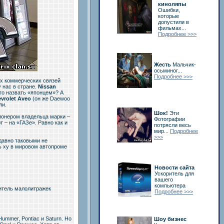
киноляпы
Ошибки,
которые
допустили в
фильмах...
Подробнее >>>
Жесть
Мальчик-
осьминог...
Подробнее >>>
ях коммерческих связей
 нас в стране.
Nissan
го назвать «японцем»? А
vrolet Aveo
(он же Daewoo
ли.
Шок!
Эти
ионером владельца марки –
Фотографии
 – на «ГАЗе». Равно как и
потрясли весь
мир...
Подробнее
>>>
давно таковыми не
ть ху в мировом автопроме
Новости сайта
Ускоритель для
вашего
компьютера
итель малолитражек
Подробнее >>>
ummer, Pontiac и Saturn. Но
Шоу бизнес