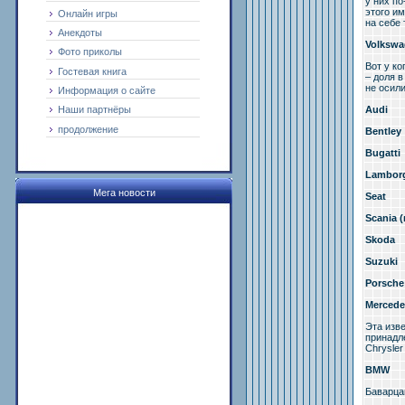
у них по
этого им
Онлайн игры
на себе 
Анекдоты
Volksw
Фото приколы
Вот у к
Гостевая книга
– доля в
не осил
Информация о сайте
Audi
Наши партнёры
продолжение
Bentley
Bugatti
Lamborg
Мега новости
Seat
Scania 
Skoda
Suzuki
Porsche
Mercede
Эта изв
принадл
Chrysler
BMW
Баварца