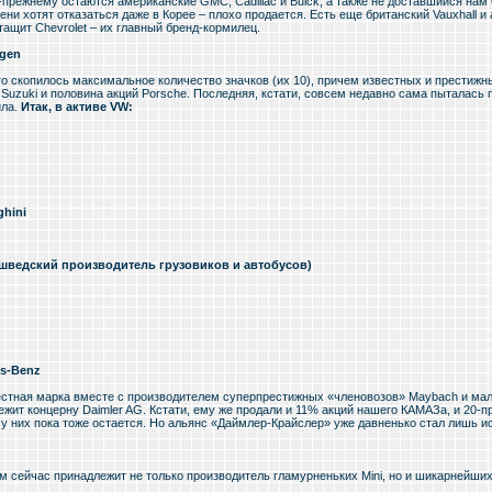
-прежнему остаются американские GMC, Cadillac и Buick, а также не доставшийся нам 
ени хотят отказаться даже в Корее – плохо продается. Есть еще британский Vauxhall и
тащит Chevrolet – их главный бренд-кормилец.
agen
ого скопилось максимальное количество значков (их 10), причем известных и престиж
 Suzuki и половина акций Porsche. Последняя, кстати, совсем недавно сама пыталась 
ила.
Итак, в активе VW:
hini
(шведский производитель грузовиков и автобусов)
s-Benz
естная марка вместе с производителем суперпрестижных «членовозов» Maybach и ма
ежит концерну Daimler AG. Кстати, ему же продали и 11% акций нашего КАМАЗа, и 20-п
 у них пока тоже остается. Но альянс «Даймлер-Крайслер» уже давненько стал лишь и
м сейчас принадлежит не только производитель гламурненьких Mini, но и шикарнейших