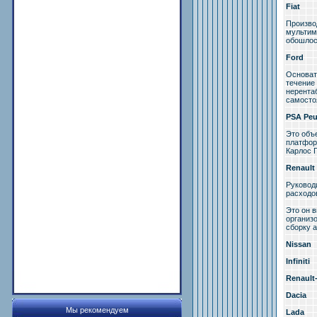
Fiat
Произво
мультими
обошлос
Ford
Основате
течение
нерентаб
самостоя
PSA Peu
Это объ
платформ
Карлос Г
Renault
Руковод
расходо
Это он 
организ
сборку 
Nissan
Infiniti
Renaul
Dacia
Мы рекомендуем
Lada