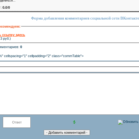
оделиться…
г
:
0.0
/
0
Форма добавления комментариев социальной сети ВКонтакт
комендуем:
ь ссылку здесь
3 руб.)
омментариев
:
0
" cellspacing="1" cellpadding="2" class="commTable">