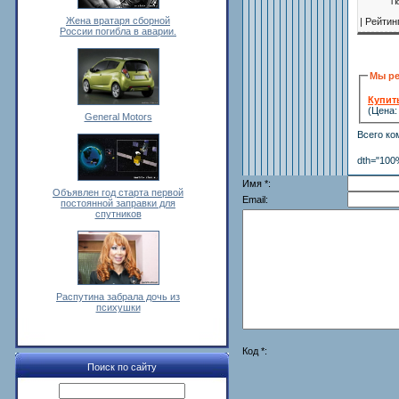
П
Жена вратаря сборной
|
Рейтин
России погибла в аварии.
Мы ре
Купит
(Цена: 
General Motors
Всего к
dth="100%
Имя *:
Объявлен год старта первой
Email:
постоянной заправки для
спутников
Распутина забрала дочь из
психушки
Код *:
Поиск по сайту