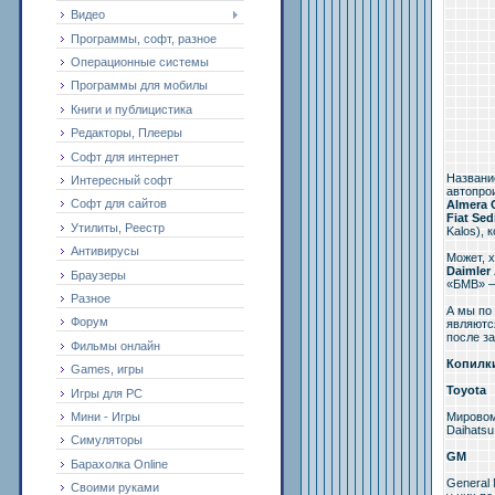
Видео
Программы, софт, разное
Операционные системы
Программы для мобилы
Книги и публицистика
Редакторы, Плееры
Софт для интернет
Названи
Интересный софт
автопро
Софт для сайтов
Almera 
Fiat Sed
Утилиты, Реестр
Kalos), 
Антивирусы
Может, 
Daimler
Браузеры
«БМВ» –
Разное
А мы по
Форум
являютс
после з
Фильмы онлайн
Копилк
Games, игры
Toyota
Игры для PC
Мировом
Мини - Игры
Daihatsu
Симуляторы
GM
Барахолка Online
General 
Своими руками