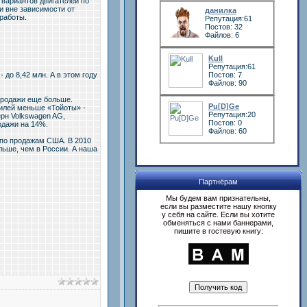
вариантов двигателей по
и вне зависимости от
данилка
работы.
Репутация:61
Постов: 32
Файлов: 6
Kull
Репутация:61
до 8,42 млн. А в этом году
Постов: 7
Файлов: 90
продажи еще больше.
Pu[D]Ge
билей меньше «Тойоты» -
Репутация:20
ерн Volkswagen AG,
Постов: 0
одажи на 14%.
Файлов: 60
 по продажам США. В 2010
льше, чем в России. А наша
Партнёрам
Мы будем вам признательны,
если вы разместите нашу кнопку
у себя на сайте. Если вы хотите
обменяться с нами баннерами,
пишите в гостевую книгу: