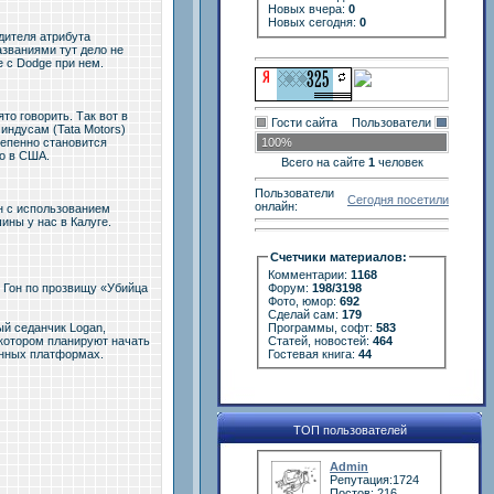
Новых вчера:
0
Новых сегодня:
0
дителя атрибута
названиями тут дело не
 с Dodge при нем.
то говорить. Так вот в
Гости сайта
Пользователи
индусам (Tata Motors)
тепенно становится
100%
ко в США.
Всего на сайте
1
человек
Пользователи
Сегодня посетили
онлайн:
н с использованием
ины у нас в Калуге.
Счетчики материалов:
Комментарии:
1168
 Гон по прозвищу «Убийца
Форум:
198/3198
Фото, юмор:
692
Сделай сам:
179
ый седанчик Logan,
Программы, софт:
583
 котором планируют начать
Статей, новостей:
464
енных платформах.
Гостевая книга:
44
ТОП пользователей
Admin
Репутация:1724
Постов: 216