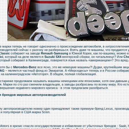
е марки теперь не говорит однозначно о происхождении автомобиля, в хитросплетени
изводителей сейчас с разгону не разберешься. Взять даже те машины, что продаются у
Classic
собирают на заводе
Renault-Samsung
в Южной Корее, как по-вашему, можно е
ici
, который на деле является
Suzuki SX4
венгерской сборки, он «итальянец»? Или
Che
который собирают в Калининграде, повернется язык назвать «американцем»? Это вряд 
хотя бы с
Mercedes-Benz
все ясно, это же немецкие машины?! Дудки, крупнейшим акц
 AG
– является частный фонд из Эмиратов. А «Мерседесы» теперь и в России собирают
 на калининградском «Автоторе». В общем, полная глобализация.
 старинке продолжаем называть машины немецкими или японскими, хотя они давным-
я. Марки по сто раз сменили владельцев, а заводы разбросаны по всему миру. Кто ес
авершения недавнего мирового кризиса - в этом предлагаем разобраться.
и брендов мировых автопроизводителей
у автопроизводителю номер один принадлежит также премиум-бренд Lexus, производ
 и популярная в США марка Scion.
Motors в кризис спасло огосударствление и избавление от убыточных брендов - Saab, H