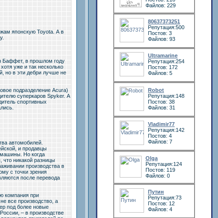
Файлов: 229
80637373251
Репутация:500
жам японскую Toyota. А в
Постов: 3
у.
Файлов: 93
Ultramarine
н Баффет, в прошлом году
Репутация:254
 хотя уже и так несколько
Постов: 172
, но в эти дебри лучше не
Файлов: 5
совое подразделение Acura)
Robot
ителю суперкаров Spyker. А
Репутация:148
одитель спортивных
Постов: 38
ались.
Файлов: 31
Vladimir77
Репутация:142
Постов: 4
Файлов: 7
тва автомобилей.
йской, и продавцы
 машины. Но когда
Olga
, что никакой разницы
Репутация:124
лаживании производства в
Постов: 119
ому с точки зрения
Файлов: 0
являются после перевода
Путин
ую компания при
Репутация:73
 не все производство, а
Постов: 12
йер под более новые
Файлов: 4
России, – в производстве