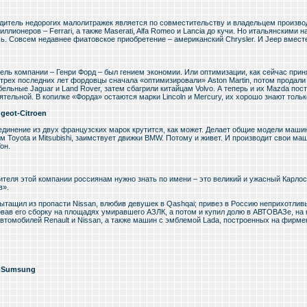
дитель недорогих малолитражек является по совместительству и владельцем произво
ллионеров – Ferrari, а также Maserati, Alfa Romeo и Lancia до кучи. Но итальянскими 
ь. Совсем недавнее фиатовское приобретение – американский Chrysler. И Jeep вместе
ль компании – Генри Форд – был гением экономии. Или оптимизации, как сейчас приня
 трех последних лет фордовцы сначала «оптимизировали» Aston Martin, потом продали 
ельные Jaguar и Land Rover, затем сбагрили китайцам Volvo. А теперь и их Mazda пос
тельной. В копилке «Форда» остаются марки Lincoln и Mercury, их хорошо знают толь
geot-Citroen
единение из двух французских марок крутится, как может. Делает общие модели маши
 Toyota и Mitsubishi, заимствует движки BMW. Потому и живет. И производит свои маш
он.
ителя этой компании россиянам нужно знать по имени – это великий и ужасный Карлос
в».
вытащил из пропасти Nissan, влюбив девушек в Qashqai; привез в Россию неприхотлив
овав его сборку на площадях умиравшего АЗЛК, а потом и купил долю в АВТОВАЗе, на
автомобилей Renault и Nissan, а также машин с эмблемой Lada, построенных на фирм
t-Sumsung