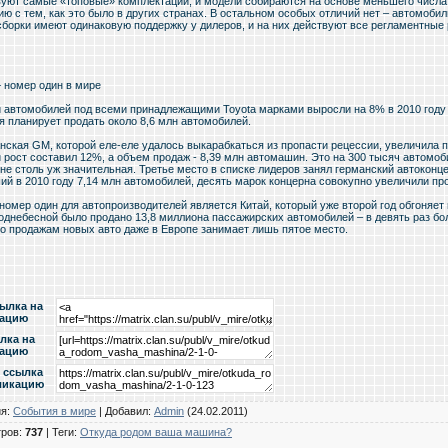
вуют самые «топовые» комплектации, и модели собираются на основе меньшего числа 
ю с тем, как это было в других странах. В остальном особых отличий нет – автомобил
сборки имеют одинаковую поддержку у дилеров, и на них действуют все регламентные 
 номер один в мире
 автомобилей под всеми принадлежащими Toyota марками выросли на 8% в 2010 году - 
я планирует продать около 8,6 млн автомобилей.
нская GM, которой еле-еле удалось выкарабкаться из пропасти рецессии, увеличила 
 рост составил 12%, а объем продаж - 8,39 млн автомашин. Это на 300 тысяч автомо
не столь уж значительная. Третье место в списке лидеров занял германский автоконц
ий в 2010 году 7,14 млн автомобилей, десять марок концерна совокупно увеличили пр
номер один для автопроизводителей является Китай, который уже второй год обгоняет
Поднебесной было продано 13,8 миллиона пассажирских автомобилей – в девять раз бо
по продажам новых авто даже в Европе занимает лишь пятое место.
сылка на
кацию
лка на
кацию
 ссылка
ликацию
ия
:
События в мире
|
Добавил
:
Admin
(24.02.2011)
тров
:
737
|
Теги
:
Откуда родом ваша машина?