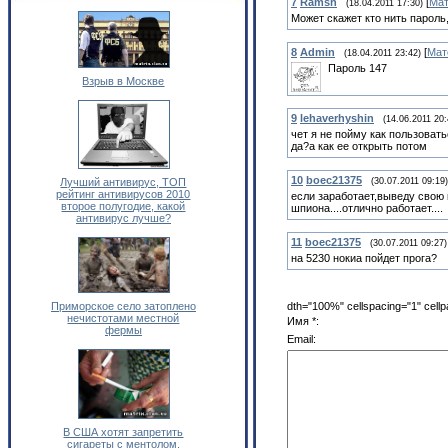
7
Ramsh
[
Мат
(18.04.2011 17:30)
Может скажет кто нить пароль,
8
Admin
[
Мат
(18.04.2011 23:42)
Пароль 147
Взрыв в Москве
9
lehaverhyshin
(14.06.2011 20:
чет я не пойму как пользовать
да?а как ее открыть потом
10
boec21375
Лучший антивирус, ТОП
(30.07.2011 09:19)
рейтинг антивирусов 2010
если заработает,выведу свою 
второе полугодие, какой
шпиона....отлично работает....
антивирус лучше?
11
boec21375
(30.07.2011 09:27)
на 5230 нокиа пойдет прога?
Приморское село затоплено
dth="100%" cellspacing="1" cell
нечистотами местной
Имя *:
фермы
Email:
В США хотят запретить
сигареты с ментолом.