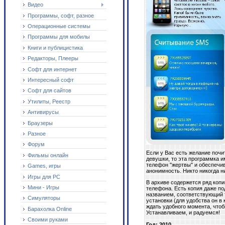
Видео
Программы, софт, разное
Операционные системы
Программы для мобилы
Книги и публицистика
Редакторы, Плееры
Софт для интернет
Интересный софт
Софт для сайтов
Утилиты, Реестр
Антивирусы
Браузеры
Разное
Форум
Если у Вас есть желание почи
Фильмы онлайн
девушки, то эта программка 
телефон "жертвы" и обеспечи
Games, игры
анонимность. Никто никогда ни
Игры для PC
В архиве содержется ряд копи
Мини - Игры
телефона. Есть копия даже под
названием, соответствующий 
Симуляторы
установки (для удобства он в 
ждать удобного момента, чтоб
Барахолка Online
Устанавливаем, и радуемся!
Своими руками
Год: 2010