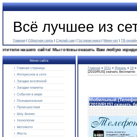
Всё лучшее из сет
Главная
|
Обратная связь
|
Сделай сам
|
Гостевая книга
|
Мини-чат
|
ТВ-онлай
ели нашего сайта! Мы готовы оказать Вам любую юридическую
Меню сайта
Главная страница
Главная
»
2011
»
Январь
»
18
»
[2010/RUS] скачать бесплатно
Интересное в сети
Загадки вселенной
Загадки планеты
События в мире
Мобильный (Телефон
Познавательное
[2010/RUS] скачать 
Происшествия
Шоу бизнес
технологии
Авто/мото
Жесть