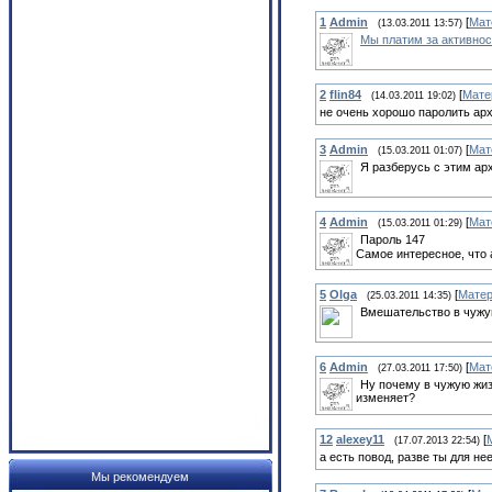
1
Admin
[
Мат
(13.03.2011 13:57)
Мы платим за активнос
2
flin84
[
Мате
(14.03.2011 19:02)
не очень хорошо паролить арх
3
Admin
[
Мат
(15.03.2011 01:07)
Я разберусь с этим ар
4
Admin
[
Мат
(15.03.2011 01:29)
Пароль 147
Самое интересное, что а
5
Olga
[
Мате
(25.03.2011 14:35)
Вмешательство в чужую
6
Admin
[
Мат
(27.03.2011 17:50)
Ну почему в чужую жиз
изменяет?
12
alexey11
[
(17.07.2013 22:54)
а есть повод, разве ты для н
Мы рекомендуем