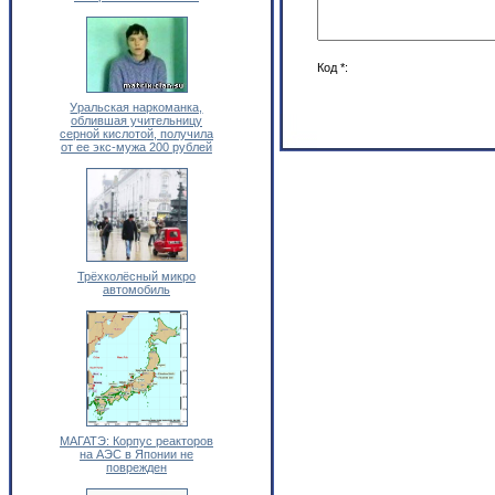
Код *:
Уральская наркоманка,
облившая учительницу
серной кислотой, получила
от ее экс-мужа 200 рублей
Трёхколёсный микро
автомобиль
МАГАТЭ: Корпус реакторов
на АЭС в Японии не
поврежден