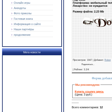
Онлайн игры
Платформа: мобильный те
Лекарство: не нуждается
Анекдоты
Размер файла: 2.23 Mb
Фото приколы
Гостевая книга
Информация о сайте
Наши партнёры
продолжение
Мега новости
Просмотров
: 1947 |
Добавил
:
Robot
Поделиться…
|
Рейтинг
:
3.2
/
4
Форма добавл
Мы рекомендуем:
Купить ссылку здесь
(Цена: 3 руб.)
----------------------------------------
-------
Всего комментариев
:
12