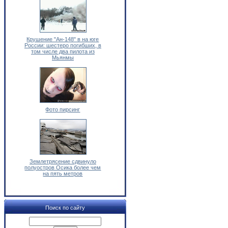
Крушение "Ан-148" в на юге
России: шестеро погибших, в
том числе два пилота из
Мьянмы
Фото пирсинг
Землетрясение сдвинуло
полуостров Осика более чем
на пять метров
Поиск по сайту