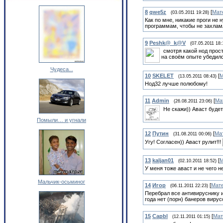
8
qwe5z
[
Мат
(03.05.2011 19:28)
Как по мне, никакие проги не
программам, чтобы не захлам
9
Peshk@_k@V
(07.05.2011 18:
смотря какой нод прос
на своём опыте убедился
Чудеса...
10
SKELET
[
М
(13.05.2011 08:43)
Нод32 лучше полюбому!
11
Admin
[
Ма
(26.08.2011 23:06)
Не скажи)) Аваст буде
Помыли… и угнали
12
Путин
[
Ма
(31.08.2011 00:06)
Угу! Согласен)) Аваст рулит!!!
13
kaljan01
[
М
(02.10.2011 18:52)
У меня тоже аваст и не чего 
Мальчик-осьминог
14
Игор
[
Мат
(06.11.2011 22:23)
Перебрал все антивируснику
года нет (порн) банеров вирус
15
Capbl
[
Мат
(12.11.2011 01:15)