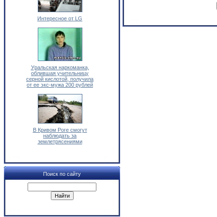
Интересное от LG
Уральская наркоманка,
облившая учительницу
серной кислотой, получила
от ее экс-мужа 200 рублей
В Кривом Роге смогут
наблюдать за
землетрясениями
Поиск по сайту