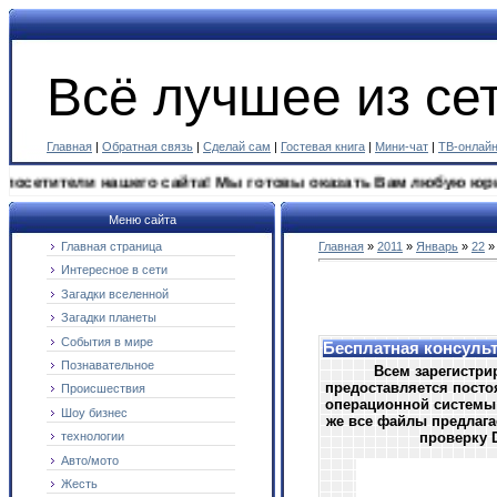
Всё лучшее из сет
Главная
|
Обратная связь
|
Сделай сам
|
Гостевая книга
|
Мини-чат
|
ТВ-онлай
тители нашего сайта! Мы готовы оказать Вам любую юридичес
Меню сайта
Главная страница
Главная
»
2011
»
Январь
»
22
»
Интересное в сети
Загадки вселенной
Загадки планеты
События в мире
Бесплатная консульт
Познавательное
Всем зарегистри
предоставляется посто
Происшествия
операционной системы 
Шоу бизнес
же все файлы предлаг
проверку D
технологии
Авто/мото
Жесть