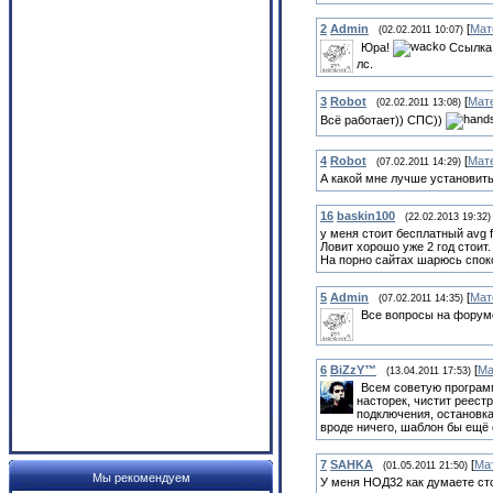
2
Admin
[
Мат
(02.02.2011 10:07)
Юра!
Ссылка 
лс.
3
Robot
[
Мат
(02.02.2011 13:08)
Всё работает)) СПС))
4
Robot
[
Мат
(07.02.2011 14:29)
А какой мне лучше установить
16
baskin100
(22.02.2013 19:32)
у меня стоит бесплатный avg f
Ловит хорошо уже 2 год стоит.
На порно сайтах шарюсь споко
5
Admin
[
Мат
(07.02.2011 14:35)
Все вопросы на форум
6
BiZzY™
[
Ма
(13.04.2011 17:53)
Всем советую программ
насторек, чистит реест
подключения, остановка
вроде ничего, шаблон бы ещё 
7
SAHKA
[
Ма
(01.05.2011 21:50)
Мы рекомендуем
У меня НОД32 как думаете ст