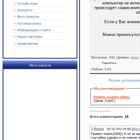
компьютер не вклю
Онлайн игры
происходят «зависания
Анекдоты
об
Фото приколы
Если у Вас возни
Гостевая книга
Информация о сайте
Можно проконсульт
Наши партнёры
продолжение
Просмотров
: 2241 |
Добавил
:
Admin
Поделиться…
Мега новости
|
Рейтинг
:
5.0
/
1
Форма добавлени
Мы рекомендуем:
Купить ссылку здесь
(Цена: 3 руб.)
----------------------------------------
-----------------
Всего комментариев
:
19
1
Robot
[
Мат
(02.02.2011 09:58)
Привет matrix2009)) А чё за п
случайно удалил и не помню н