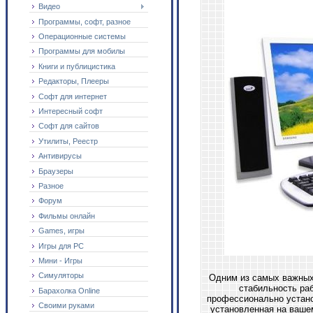
Видео
Программы, софт, разное
Операционные системы
Программы для мобилы
Книги и публицистика
Редакторы, Плееры
Софт для интернет
Интересный софт
Софт для сайтов
Утилиты, Реестр
Антивирусы
Браузеры
Разное
Форум
Фильмы онлайн
Games, игры
Игры для PC
Мини - Игры
Симуляторы
Одним из самых важных
стабильность раб
Барахолка Online
профессионально устано
Своими руками
установленная на ваше