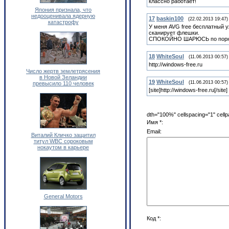
классно работает!
Япония признала, что
недооценивала ядерную
17
baskin100
(22.02.2013 19:47)
катастрофу
У меня AVG free бесплатный у
сканирует флешки.
СПОКОЙНО ШАРЮСЬ по порн
18
WhiteSoul
(11.06.2013 00:57)
http://windows-free.ru
Число жертв землетрясения
в Новой Зеландии
19
WhiteSoul
(11.06.2013 00:57)
превысило 110 человек
[site]http://windows-free.ru[/site]
dth="100%" cellspacing="1" cell
Имя *:
Email:
Виталий Кличко защитил
титул WBC сороковым
нокаутом в карьере
General Motors
Код *: