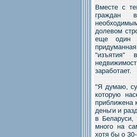
Вместе с т
граждан 
необходимы
долевом стр
еще один 
придуманна
"изъятия"
недвижимос
заработает.
"Я думаю, с
которую нас
приближена к
деньги и раз
в Беларуси, 
много на с
хотя бы о 30