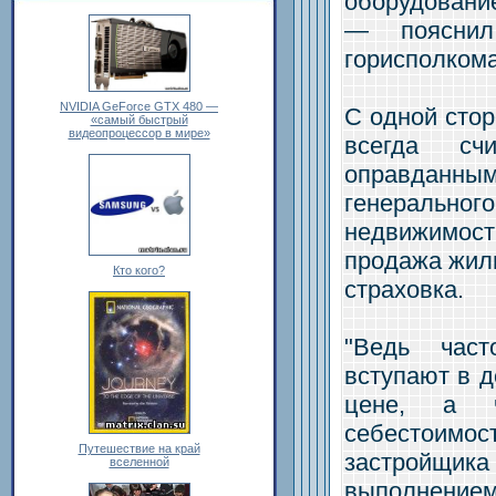
оборудовани
— пояснил 
горисполкома
NVIDIA GeForce GTX 480 —
С одной сто
«самый быстрый
видеопроцессор в мире»
всегда сч
оправданны
генеральног
недвижимост
продажа жиль
Кто кого?
страховка.
"Ведь част
вступают в д
цене, а ч
себестоим
Путешествие на край
застройщи
вселенной
выполнение