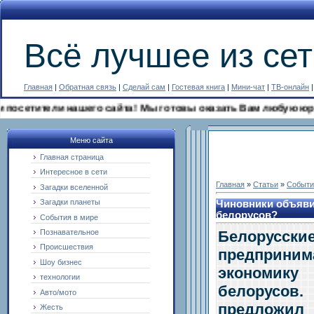
Всё лучшее из сет
Главная
|
Обратная связь
|
Сделай сам
|
Гостевая книга
|
Мини-чат
|
ТВ-онлайн
ели нашего сайта! Мы готовы оказать Вам любую юридическую
Меню сайта
Главная страница
Интересное в сети
Главная
»
Статьи
»
Событи
Загадки вселенной
Загадки планеты
Чиновники объяви
белорусов?
События в мире
Белорусск
Познавательное
Происшествия
предприни
Шоу бизнес
экономику
технологии
белорусов.
Авто/мото
предлож
Жесть