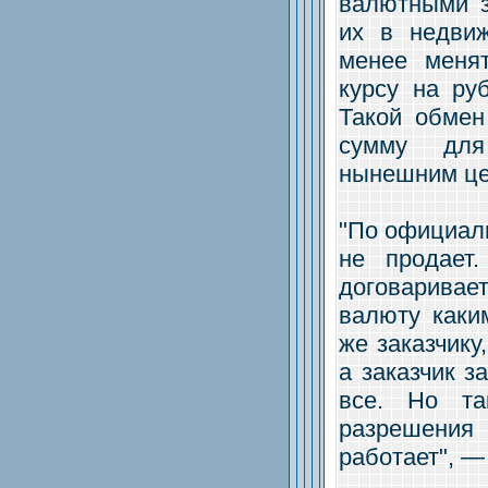
валютными з
их в недвиж
менее меня
курсу на ру
Такой обмен
сумму для
нынешним це
"По официаль
не продает
договаривае
валюту каки
же заказчику
а заказчик з
все. Но та
разрешения
работает", —