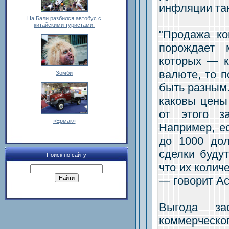
инфляции так
На Бали разбился автобус с
китайскими туристами.
"Продажа ко
порождает 
которых — к
валюте, то п
Зомби
быть разным.
каковы цены
от этого з
«Ермак»
Например, е
до 1000 дол
сделки буду
Поиск по сайту
что их колич
— говорит Ас
Выгода за
коммерческ