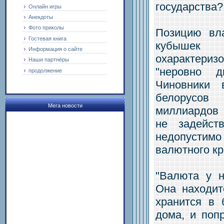
государства?
Онлайн игры
Анекдоты
Фото приколы
Позицию вл
Гостевая книга
кубыше
Информация о сайте
охарактер
Наши партнёры
"неровно д
продолжение
Чиновники 
белорусов
Мега новости
миллиардов 
не задейст
недопусти
валютного кр
"Валюта у н
Она находит
хранится в 
дома, и поп