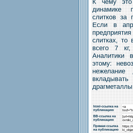
К чему это
динамике п
слитков за 
Если в апр
предприятия
слитках, то
всего 7 кг
Аналитики 
этому: нево
нежелание
вкладыва
драгметаллы
html-cсылка на
публикацию
BB-cсылка на
публикацию
Прямая ссылка
на публикацию