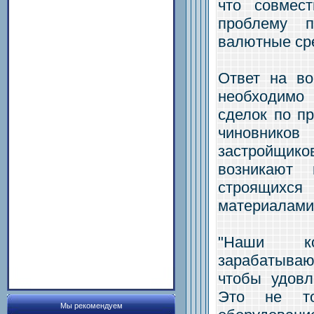
что совмес
проблему п
валютные сре
Ответ на во
необходимо
сделок по п
чиновников
застройщико
возникают 
строящих
материалами
"Наши ко
зарабатываю
чтобы удовл
Это не то
Мы рекомендуем