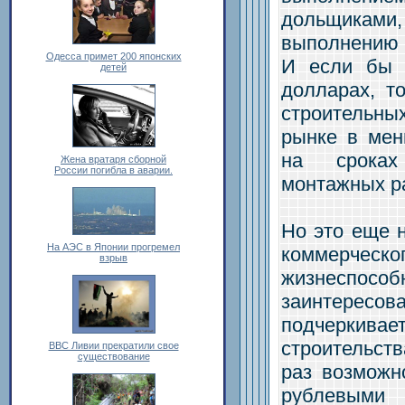
дольщиками,
выполнению 
Одесса примет 200 японских
И если бы 
детей
долларах, т
строительн
рынке в мен
на сроках
Жена вратаря сборной
России погибла в аварии.
монтажных ра
Но это еще н
На АЭС в Японии прогремел
коммерческо
взрыв
жизнеспос
заинтересов
подчеркива
строительств
ВВС Ливии прекратили свое
существование
раз возможн
рублевыми 