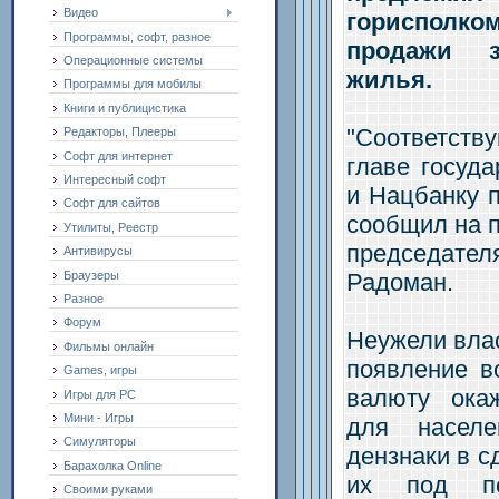
Видео
горисполко
Программы, софт, разное
продажи з
Операционные системы
жилья.
Программы для мобилы
Книги и публицистика
"Соответств
Редакторы, Плееры
Софт для интернет
главе госуда
Интересный софт
и Нацбанку 
Софт для сайтов
сообщил на 
Утилиты, Реестр
председат
Антивирусы
Браузеры
Радоман.
Разное
Форум
Неужели влас
Фильмы онлайн
появление в
Games, игры
валюту ока
Игры для PC
Мини - Игры
для населе
Симуляторы
дензнаки в с
Барахолка Online
их под п
Своими руками