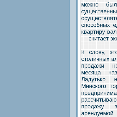
можно был
существен
осуществлять
способных е
квартиру вал
— считает эк
К слову, э
столичных вл
продажи н
месяца на
Ладутько 
Минского го
предпринима
рассчитыва
продажу з
арендуемой