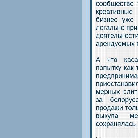
сообществе 
креативные 
бизнес уже
легально при
деятельност
арендуемых 
А что каса
попытку как-
предприним
приостанов
мерных слитк
за белорус
продажи толь
выкупа м
сохранялась 