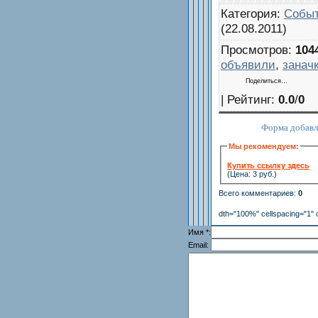
Категория
:
Событ
(22.08.2011)
Просмотров
:
104
объявили
,
занач
Поделиться…
|
Рейтинг
:
0.0
/
0
Форма добавл
Мы рекомендуем:
Купить ссылку здесь
(Цена: 3 руб.)
Всего комментариев
:
0
dth="100%" cellspacing="1" 
Имя *:
Email: