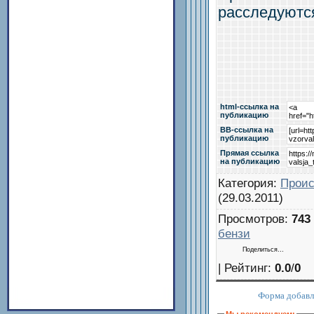
расследуютс
html-cсылка на
публикацию
BB-cсылка на
публикацию
Прямая ссылка
на публикацию
Категория
:
Прои
(29.03.2011)
Просмотров
:
743
бензи
Поделиться…
|
Рейтинг
:
0.0
/
0
Форма добавл
Мы рекомендуем: