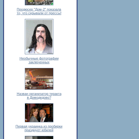
Продюсер "Дом-2" показала
то, что скрывали от прессы!
Необычные фотографии
заключенных
Назван организатор теракта
в Домодедово?
Первая украинка из пробирки
празднует юбилей