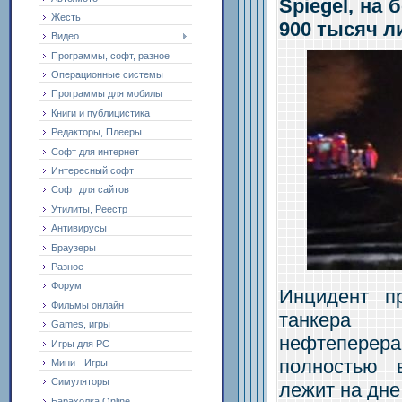
Spiegel, на
Жесть
900 тысяч л
Видео
Программы, софт, разное
Операционные системы
Программы для мобилы
Книги и публицистика
Редакторы, Плееры
Софт для интернет
Интересный софт
Софт для сайтов
Утилиты, Реестр
Антивирусы
Браузеры
Разное
Форум
Инцидент п
Фильмы онлайн
танке
Games, игры
нефтеперер
Игры для PC
полностью 
Мини - Игры
Симуляторы
лежит на дне
Барахолка Online