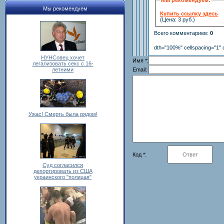
Мы рекомендуем
Купить ссылку здесь
(Цена: 3 руб.)
Всего комментариев
:
0
dth="100%" cellspacing="1" 
НУНСовец хочет
Имя *:
легализовать секс с 16-
Email:
летними
Ужас! Смерть была рядом!
Код *:
Суд согласился
депортировать из США
украинского "полицая"