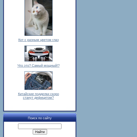
Кот с разным цветом глаз
Что это? Самый мощный!?
Китайские подделки скоро
станут дефицитом?
Поиск по сайту