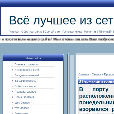
Всё лучшее из сет
Главная
|
Обратная связь
|
Сделай сам
|
Гостевая книга
|
Мини-чат
|
ТВ-онлайн
сетители нашего сайта! Мы готовы оказать Вам любую юридич
Меню сайта
Главная страница
Интересное в сети
Главная
»
Статьи
»
Происш
Загадки вселенной
Загадки планеты
В Германии взорва
События в мире
В порту г
Познавательное
расположен
Происшествия
понедельни
Шоу бизнес
взорвался 
технологии
Авто/мото