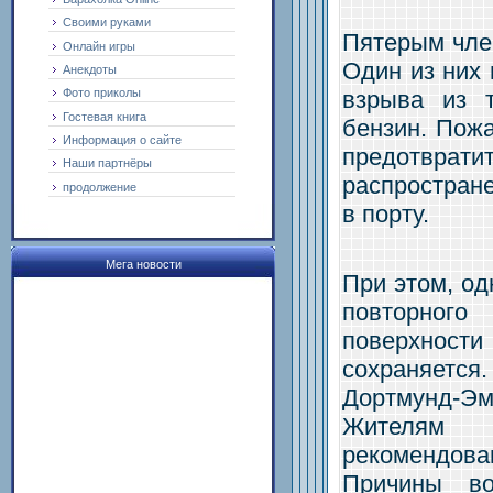
Своими руками
Пятерым чле
Онлайн игры
Один из них 
Анекдоты
взрыва из 
Фото приколы
Гостевая книга
бензин. Пож
Информация о сайте
предотв
Наши партнёры
распростран
продолжение
в порту.
Мега новости
При этом, од
повторного
поверхност
сохраняетс
Дортмунд-Э
Жителям
рекомендова
Причины во