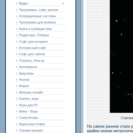
Видео
Программы, софт, разное
Операционные системы
Программы для мобилы
Книги и публицистика
Редакторы, Плееры
Софт для интернет
Интересный софт
Софт для сайтов
Утилиты, Реестр
Антивирусы
Браузеры
Разное
Форум
Фильмы онлайн
Games, игры
Игры для PC
Мини - Игры
Симуляторы
Стрелка указы
Барахолка Online
На самом раннем этапе 
крайне низкая металличн
Своими руками