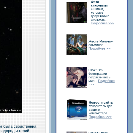
Фото
киноляпы
Ошибки,
которые
допустили в
фильмах...
Подробнее >>>
Жесть
Мальчик-
осьминог...
Подробнее >>>
Шок!
Эти
Фотографии
потрясли весь
мир...
Подробнее
>>>
Новости сайта
Ускоритель для
вашего
компьютера
Подробнее >>>
ым была свойственна
 водород и гелий —