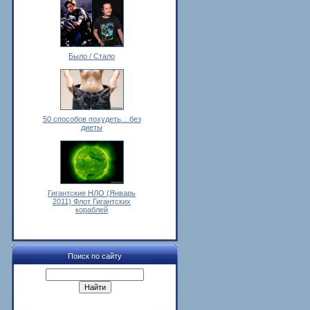
Было / Стало
50 способов похудеть... без
диеты
Гигантские НЛО (Январь
2011) Флот Гигантских
кораблей
Поиск по сайту