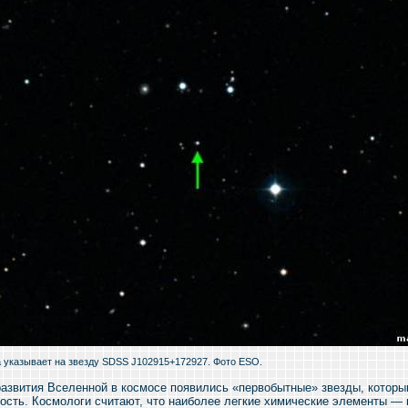
вает на звезду SDSS J102915+172927. Фото ESO.
развития Вселенной в космосе появились «первобытные» звезды, котор
ость. Космологи считают, что наиболее легкие химические элементы —