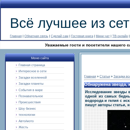
Всё лучшее из сет
Главная
|
Обратная связь
|
Сделай сам
|
Гостевая книга
|
Мини-чат
|
ТВ-онлайн
Уважаемые гости и посетители нашего сайта! М
Меню сайта
Главная страница
Интересное в сети
Главная
»
Статьи
»
Загадки в
Загадки вселенной
Загадки планеты
Обнаружена звезда, 
События в мире
Исследование звезды в
одной из самых бедны
Познавательное
водорода и гелия с ис
Происшествия
пишут авторы статьи, к
Шоу бизнес
технологии
Авто/мото
Жесть