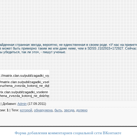
айденная странная звезда, вероятно, не единственная в своем роде. «У нас на примете
в может быть примерно таким же или даже ниже, чем в SDSS J102915+172927. Сейча
 убедиться, так ли это», - пишут ученые.
|
Добавил
:
Admin
(17.09.2011)
рии
:
1
|
Теги
:
которой
,
обнаружена
,
быть
,
звезда
,
должно
Форма добавления комментариев социальной сети ВКонтакте