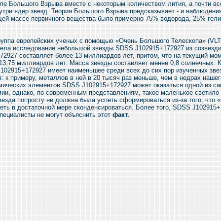
ле Большого Взрыва вместе с некоторым количеством лития, а почти в
утри ядер звезд. Теория Большого Взрыва предсказывает - и наблюдени
бщей массе первичного вещества было примерно 75% водорода, 25% гели
руппа европейских ученых с помощью «Очень Большого Телескопа» (VLT
вела исследование небольшой звезды SDSS J102915+172927 из созвездия
2927 составляет более 13 миллиардов лет, притом, что на текущий мо
13,75 миллиардов лет. Масса звезды составляет менее 0,8 солнечных. К
J102915+172927 имеет наименьшее среди всех до сих пор изученных зве
: к примеру, металлов в ней в 20 тысяч раз меньше, чем в недрах наше
ических элементов SDSS J102915+172927 может оказаться одной из с
мии, однако, по современным представлениям, такое маленькое светило 
звезда попросту не должна была успеть сформироваться из-за того, что 
еть в достаточной мере сконденсироваться. Более того, SDSS J102915+
специалисты не могут объяснить этот
факт.