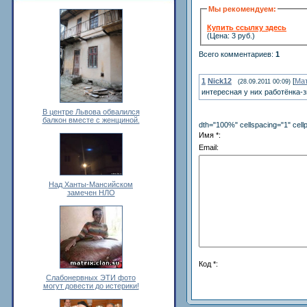
Мы рекомендуем:
Купить ссылку здесь
(Цена: 3 руб.)
Всего комментариев
:
1
1
Nick12
[
Ма
(28.09.2011 00:09)
интересная у них работёнка-зв
В центре Львова обвалился
балкон вместе с женщиной.
dth="100%" cellspacing="1" cel
Имя *:
Email:
Над Ханты-Мансийском
замечен НЛО
Код *:
Слабонервных ЭТИ фото
могут довести до истерики!