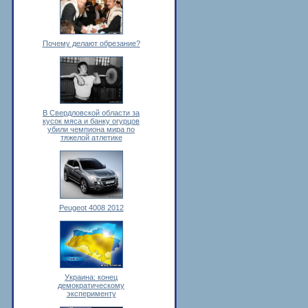
Почему делают обрезание?
В Свердловской области за
кусок мяса и банку огурцов
убили чемпиона мира по
тяжелой атлетике
Peugeot 4008 2012
Украина: конец
демократическому
эксперименту