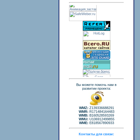
Вы можете помочь нам в
развитии проекта:
WMZ:
Z139336688291
WMR:
R171484164483
WMB:
B160528593269
WMU:
U106912499855
WME:
E818567890933
Контакты для связи: