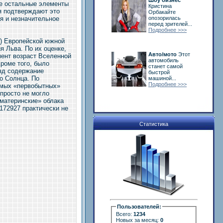
Шоу бизнес
се остальные элементы
Кристина
я подтверждают это
Орбакайте
я и незначительное
опозорилась
перед зрителей...
Подробнее >>>
) Европейской южной
 Льва. По их оценке,
Авто/мото
Этот
мент возраст Вселенной
автомобиль
роме того, было
станет самой
зд содержание
быстрой
го Солнца. По
машиной...
Подробнее >>>
амых «первобытных»
просто не могло
«материнские» облака
172927 практически не
Статистика
Пользователей:
Всего:
1234
Новых за месяц:
0