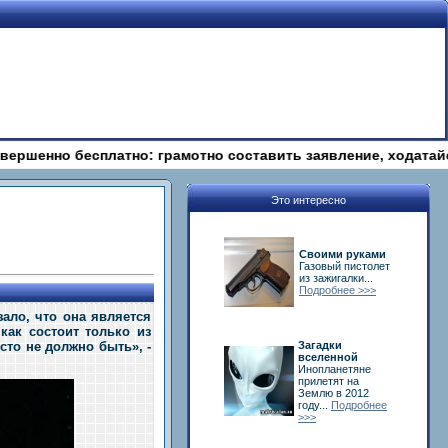
бесплатно: грамотно составить заявление, ходатайство, жал
Это интересно
Своими руками
Газовый пистолет
из зажигалки...
Подробнее >>>
зало, что она является
как состоит только из
сто не должно быть», -
Загадки
вселенной
Инопланетяне
прилетят на
Землю в 2012
году...
Подробнее
>>>