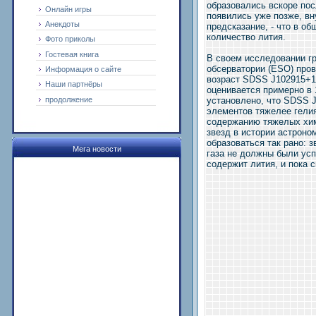
образовались вскоре пос
Онлайн игры
появились уже позже, вн
Анекдоты
предсказание, - что в о
количество лития.
Фото приколы
Гостевая книга
В своем исследовании г
обсерватории (ESO) про
Информация о сайте
возраст SDSS J102915+17
Наши партнёры
оценивается примерно в 
продолжение
установлено, что SDSS 
элементов тяжелее гелия
содержанию тяжелых хим
звезд в истории астроно
образоваться так рано: 
Мега новости
газа не должны были усп
содержит лития, и пока 