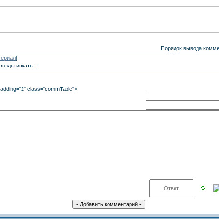
Порядок вывода комме
териал
]
ёзды искать...!
lpadding="2" class="commTable">