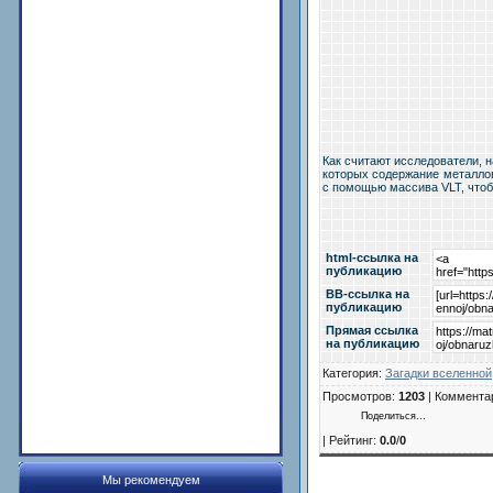
Как считают исследователи, н
которых содержание металло
с помощью массива VLT, чтобы
html-cсылка на
публикацию
BB-cсылка на
публикацию
Прямая ссылка
на публикацию
Категория
:
Загадки вселенной
Просмотров
:
1203
|
Коммента
Поделиться…
|
Рейтинг
:
0.0
/
0
Мы рекомендуем