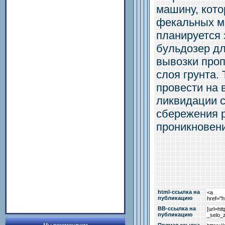
машину, кото
фекальных м
планируется
бульдозер д
вывозки проп
слоя грунта.
провести на 
ликвидации с
сбережения р
проникновени
html-cсылка на
публикацию
BB-cсылка на
публикацию
Прямая ссылка