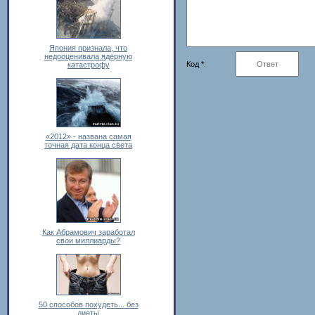
Япония признала, что
недооценивала ядерную
Код *:
катастрофу
«2012» - названа самая
точная дата конца света
Как Абрамович заработал
свои миллиарды?
50 способов похудеть... без
диеты