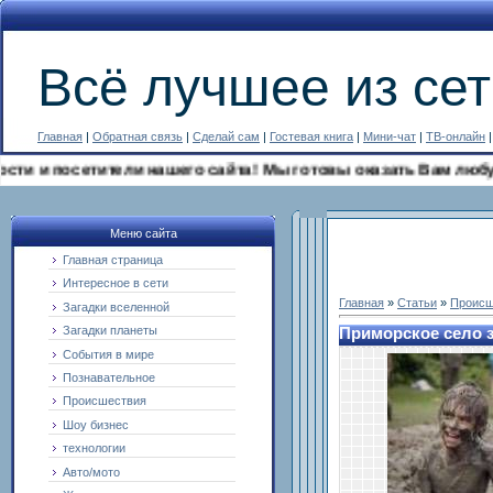
Всё лучшее из сет
Главная
|
Обратная связь
|
Сделай сам
|
Гостевая книга
|
Мини-чат
|
ТВ-онлайн
и посетители нашего сайта! Мы готовы оказать Вам любую юри
Меню сайта
Главная страница
Интересное в сети
Главная
»
Статьи
»
Происш
Загадки вселенной
Загадки планеты
Приморское село 
События в мире
Познавательное
Происшествия
Шоу бизнес
технологии
Авто/мото