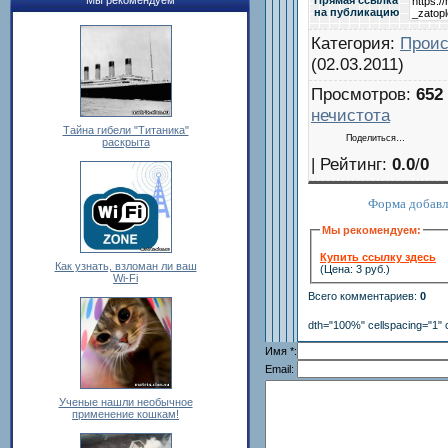
Мы рекомендуем
на публикацию
Категория
:
Прои
(02.03.2011)
Просмотров
:
652
нечистота
Тайна гибели "Титаника"
Поделиться…
раскрыта
|
Рейтинг
:
0.0
/
0
Форма добавл
Мы рекомендуем:
Купить ссылку здесь
Как узнать, взломан ли ваш
(Цена: 3 руб.)
Wi-Fi
Всего комментариев
:
0
dth="100%" cellspacing="1" 
Имя *:
Email:
Ученые нашли необычное
применение кошкам!