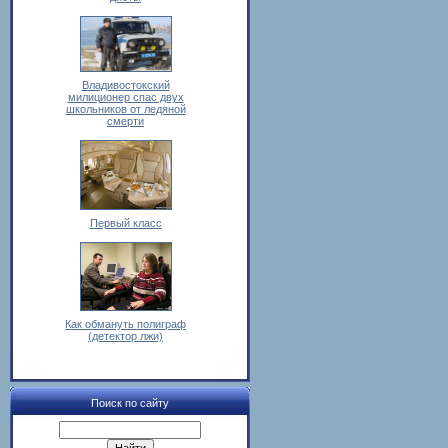
Владивостокский
милиционер спас двух
школьников от ледяной
смерти
Первый класс
Как обмануть полиграф
(детектор лжи)
Поиск по сайту