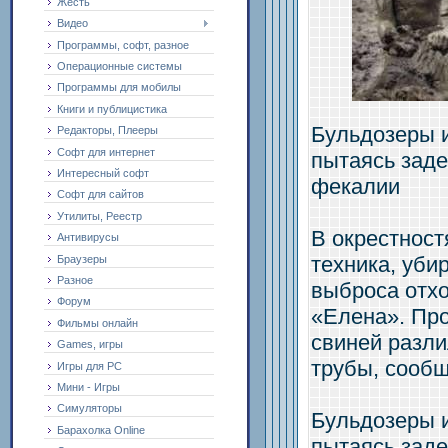
Жесть
Видео
Программы, софт, разное
Операционные системы
Программы для мобилы
Книги и публицистика
Бульдозеры и
Редакторы, Плееры
Софт для интернет
пытаясь зад
Интересный софт
фекалии
Софт для сайтов
Утилиты, Реестр
В окрестност
Антивирусы
техника, уби
Браузеры
Разное
выброса отх
Форум
«Елена». Пр
Фильмы онлайн
свиней разли
Games, игры
трубы, сообщ
Игры для PC
Мини - Игры
Симуляторы
Бульдозеры и
Барахолка Online
пытаясь зад