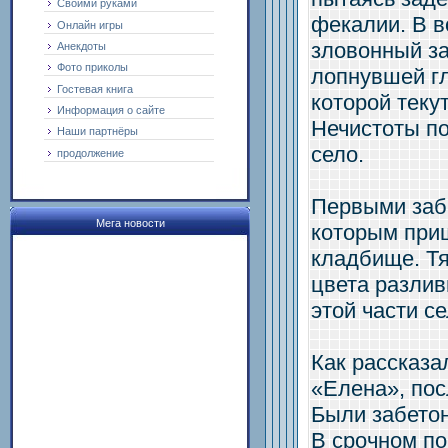
Своими руками
фекалии. В в
Онлайн игры
зловонный за
Анекдоты
Фото приколы
лопнувшей гл
Гостевая книга
которой теку
Информация о сайте
Нечистоты по
Наши партнёры
село.
продолжение
Первыми заби
Мега новости
которым при
кладбище. Тя
цвета разлив
этой части се
Как рассказ
«Елена», пос
Были забето
В срочном п