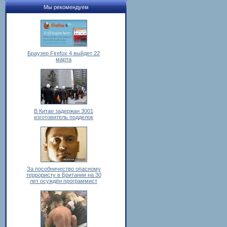
Мы рекомендуем
Браузер Firefox 4 выйдет 22
марта
В Китае задержан 3001
изготовитель подделок
За пособничество опасному
террористу в Британии на 30
лет осуждён программист