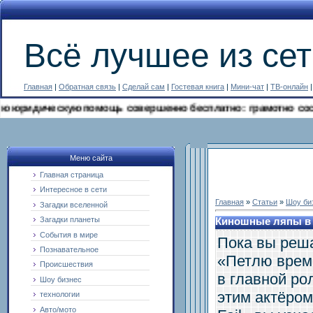
Всё лучшее из сет
Главная
|
Обратная связь
|
Сделай сам
|
Гостевая книга
|
Мини-чат
|
ТВ-онлайн
дическую помощь совершенно бесплатно: грамотно составить 
Меню сайта
Главная страница
Интересное в сети
Главная
»
Статьи
»
Шоу би
Загадки вселенной
Загадки планеты
Киношные ляпы в 
События в мире
Пока вы реша
Познавательное
«Петлю врем
Происшествия
в главной ро
Шоу бизнес
этим актёром
технологии
Авто/мото