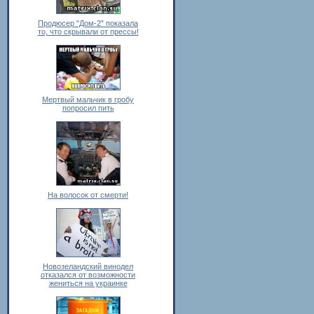
Продюсер "Дом-2" показала
то, что скрывали от прессы!
Мертвый мальчик в гробу
попросил пить
На волосок от смерти!
Новозеландский винодел
отказался от возможности
жениться на украинке