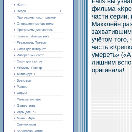
Fail» вы узн
Жесть
фильма «Креп
Видео
части серии,
Программы, софт, разное
Макклейн раз
Операционные системы
захватившим
Программы для мобилы
Книги и публицистика
учётом того,
Редакторы, Плееры
часть «Крепк
Софт для интернет
умереть» («A 
Интересный софт
лишним вспо
Софт для сайтов
Утилиты, Реестр
оригинала!
Антивирусы
Браузеры
Разное
Форум
Фильмы онлайн
Games, игры
Игры для PC
Мини - Игры
Симуляторы
Барахолка Online