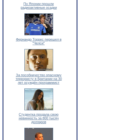
По Японии прошли
радиоактивные осадки
Фернандо Торрес перешел в
"Челси"
За пособничество опасному
террористу в Британии на 30
лет осуждён программист
Cтудентка продала свою
невинность за 800 тысяч
долларов