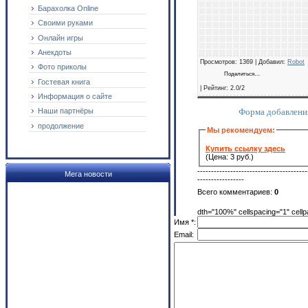
Барахолка Online
Своими руками
Онлайн игры
Анекдоты
Просмотров
: 1369 |
Добавил
:
Robot
Фото приколы
Поделиться…
Гостевая книга
|
Рейтинг
:
2.0
/
2
Информация о сайте
Форма добавлени
Наши партнёры
продолжение
Мы рекомендуем:
Купить ссылку здесь
(Цена: 3 руб.)
----------------------------------------
Мега новости
-----------------
Всего комментариев
:
0
dth="100%" cellspacing="1" cell
Имя *:
Email: