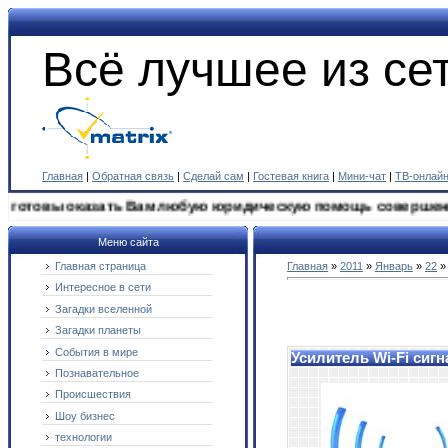
Всё лучшее из сет
Главная
|
Обратная связь
|
Сделай сам
|
Гостевая книга
|
Мини-чат
|
ТВ-онлай
овы оказать Вам любую юридическую помощь совершенно беспл
Меню сайта
Главная страница
Главная
»
2011
»
Январь
»
22
»
Интересное в сети
Загадки вселенной
Загадки планеты
События в мире
Усилитель Wi-Fi сиг
Познавательное
Происшествия
Шоу бизнес
технологии