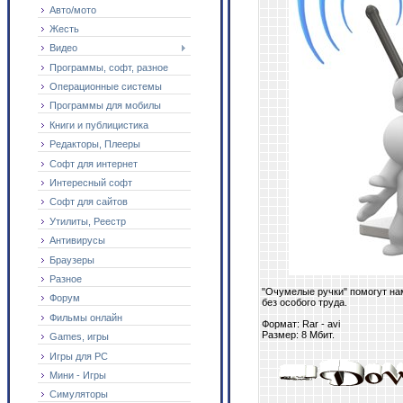
Авто/мото
Жесть
Видео
Программы, софт, разное
Операционные системы
Программы для мобилы
Книги и публицистика
Редакторы, Плееры
Софт для интернет
Интересный софт
Софт для сайтов
Утилиты, Реестр
Антивирусы
Браузеры
Разное
"Очумелые ручки" помогут на
Форум
без особого труда.
Фильмы онлайн
Формат: Rar - avi
Размер: 8 Мбит.
Games, игры
Игры для PC
Мини - Игры
Симуляторы