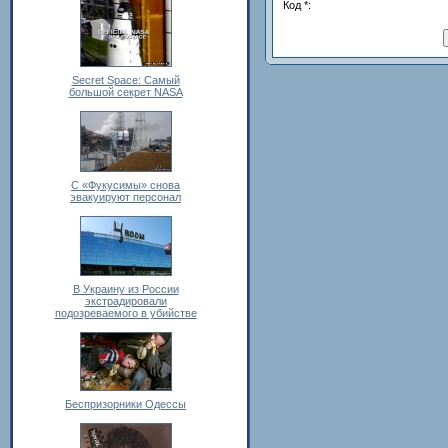
Код *:
Secret Space: Самый
большой секрет NASA
С «Фукусимы» снова
эвакуируют персонал
В Украину из России
экстрадировали
подозреваемого в убийстве
Беспризорники Одессы