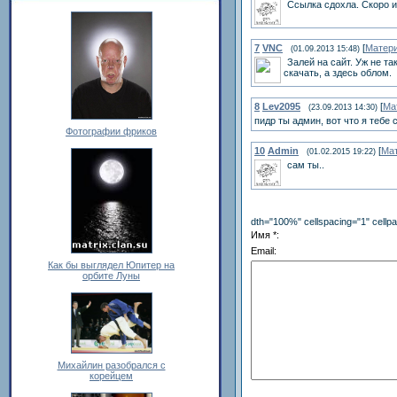
Ссылка сдохла. Скоро 
7
VNC
[
Матер
(01.09.2013 15:48)
Залей на сайт. Уж не т
скачать, а здесь облом.
8
Lev2095
[
Ма
(23.09.2013 14:30)
пидр ты админ, вот что я тебе 
Фотографии фриков
10
Admin
[
Ма
(01.02.2015 19:22)
сам ты..
dth="100%" cellspacing="1" cell
Имя *:
Email:
Как бы выглядел Юпитер на
орбите Луны
Михайлин разобрался с
корейцем