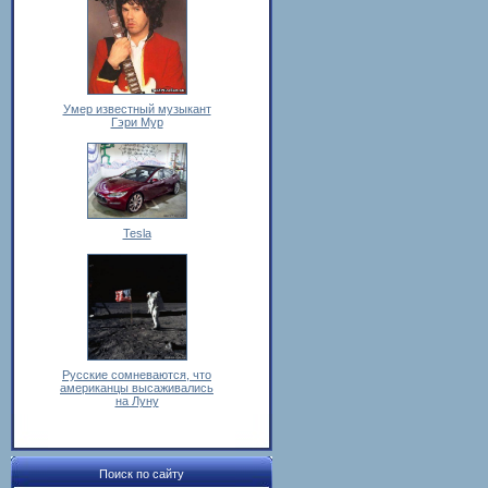
Умер известный музыкант
Гэри Мур
Tesla
Русские сомневаются, что
американцы высаживались
на Луну
Поиск по сайту