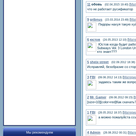
11
обовь
[
Мат
(02.04.2015 19:40)
что не работает русификатор
9
gribnus
[
Ма
(15.03.2014 23:49)
Пидоры нахуя такую хуй
6
юстов
[
Мате
(24.05.2013 12:10)
Юстов когда будит рабо
Subways Vol. 3 London U
кто знает???
5
sheix-street
(02.09.2012 18:38)
Исправляй, безобразие со сто
3
FBI
[
Матери
(09.06.2012 14:13)
задаюсь таким же вопро
2
Mr_Gamer
[
(09.06.2012 09:15)
[size=10][color=red]Как скачать
1
FBI
[
Матери
(28.05.2012 18:37)
а можно пожалуйста сс
Мы рекомендуем
4
Admin
[
Мат
(28.08.2012 00:31)