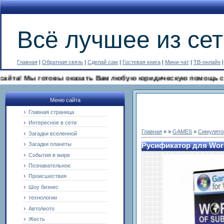
Всё лучшее из сет
Главная
|
Обратная связь
|
Сделай сам
|
Гостевая книга
|
Мини-чат
|
ТВ-онлайн
! Мы готовы оказать Вам любую юридическую помощь совершен
Меню сайта
Главная страница
Интересное в сети
Главная
»
»
GAMES
»
Cимулято
Загадки вселенной
Загадки планеты
Русификатор для Worl
События в мире
Познавательное
Происшествия
Шоу бизнес
технологии
Авто/мото
Жесть