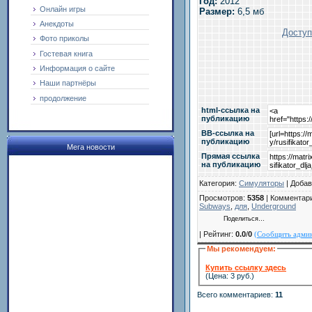
Год:
2012
Онлайн игры
Размер:
6,5 мб
Анекдоты
Доступ
Фото приколы
Гостевая книга
Информация о сайте
Наши партнёры
продолжение
html-cсылка на
публикацию
BB-cсылка на
публикацию
Мега новости
Прямая ссылка
на публикацию
Категория
:
Cимуляторы
|
Добав
Просмотров
:
5358
|
Комментар
Subways
,
для
,
Underground
Поделиться…
|
Рейтинг
:
0.0
/
0
(Сообщить админ
Мы рекомендуем:
Купить ссылку здесь
(Цена: 3 руб.)
Всего комментариев
:
11