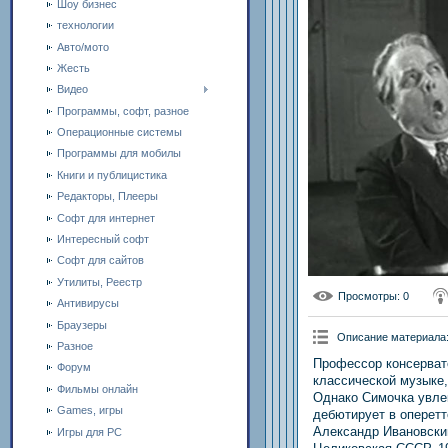
Шоу бизнес
технологии
Авто/мото
Жесть
Видео
Программы, софт, разное
Операционные системы
Программы для мобилы
Книги и публицистика
Редакторы, Плееры
Софт для интернет
Интересный софт
Софт для сайтов
Утилиты, Реестр
Просмотры
: 0
Антивирусы
Браузеры
Описание материала
Разное
Профессор консерват
Форум
классической музыке,
Фильмы онлайн
Однако Симочка увле
Games, игры
дебютирует в оперетт
Александр Ивановски
Игры для PC