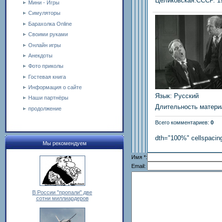
Целиковская.СССР. 19
Мини - Игры
Симуляторы
Барахолка Online
Своими руками
Онлайн игры
Анекдоты
Фото приколы
Гостевая книга
Информация о сайте
Язык
: Русский
Наши партнёры
Длительность матери
продолжение
Всего комментариев
:
0
dth="100%" cellspacin
Мы рекомендуем
Имя *:
Email:
В России "пропали" две
сотни миллиардеров