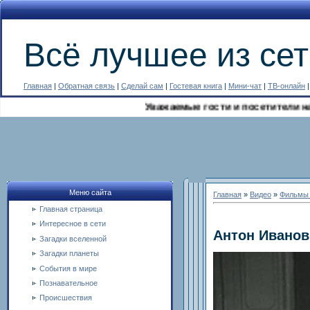
Всё лучшее из сет
Главная
|
Обратная связь
|
Сделай сам
|
Гостевая книга
|
Мини-чат
|
ТВ-онлайн
Уважаемые гости и посетители нашег
Меню сайта
Главная
»
Видео
»
Фильмы 
Главная страница
Интересное в сети
Антон Иванов
Загадки вселенной
Загадки планеты
События в мире
Познавательное
Происшествия