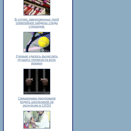
В сотнях замороженных проб
олимпийцев найдены следы
стероидов.
Ученым удалось вычислить
лучшего теннисиста всех
времен
Священники предложили
водить школьников на
экскурсию в СИЗО