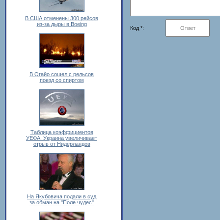
В США отменены 300 рейсов
из-за дыры в Boeing
Код *:
В Огайо сошел с рельсов
поезд со спиртом
Таблица коэффициентов
УЕФА. Украина увеличивает
отрыв от Нидерландов
На Якубовича подали в суд
за обман на "Поле чудес"