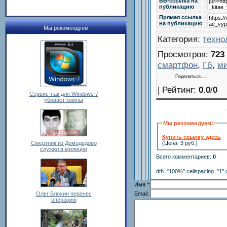
BB-cсылка на
публикацию
Прямая ссылка
на публикацию
Мы рекомендуем
Категория
:
техно
Просмотров
:
723
смартфон
,
Гб
,
м
Поделиться…
|
Рейтинг
:
0.0
/
0
Сервис-пак для Windows 7
убивает компы
Мы рекомендуем:
Купить ссылку здесь
Смертник из Домодедово
(Цена: 3 руб.)
служил в милиции
Всего комментариев
:
0
dth="100%" cellspacing="1" 
Имя *:
Олег Блохин перенес
Email:
операцию