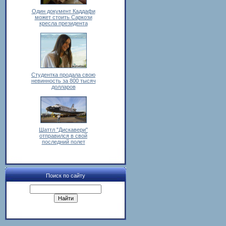
Один документ Каддафи
может стоить Саркози
кресла президента
Cтудентка продала свою
невинность за 800 тысяч
долларов
Шаттл "Дискавери"
отправился в свой
последний полет
Поиск по сайту