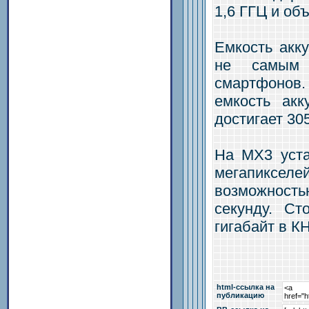
1,6 ГГЦ и об
Емкость акк
не самым 
смартфонов.
емкость акк
достигает 30
На MX3 уста
мегапиксел
возможност
секунду. Ст
гигабайт в К
html-cсылка на
публикацию