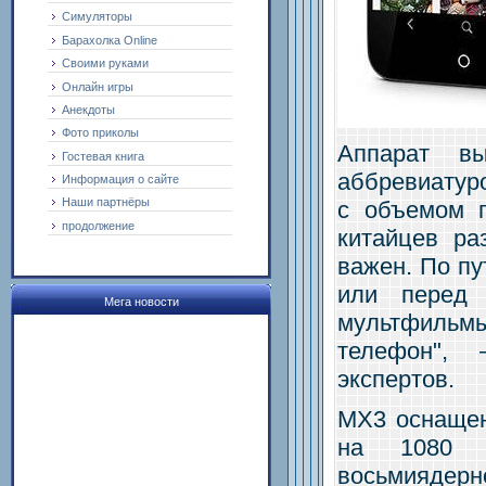
Симуляторы
Барахолка Online
Своими руками
Онлайн игры
Анекдоты
Фото приколы
Аппарат в
Гостевая книга
аббревиатур
Информация о сайте
Наши партнёры
с объемом п
продолжение
китайцев ра
важен. По пу
или перед
Мега новости
мультфильм
телефон",
экспертов.
MX3 оснащен
на 1080 п
восьмиядерн