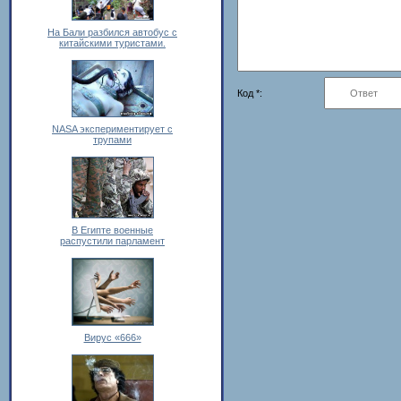
На Бали разбился автобус с
китайскими туристами.
Код *:
NASA экспериментирует с
трупами
В Египте военные
распустили парламент
Вирус «666»