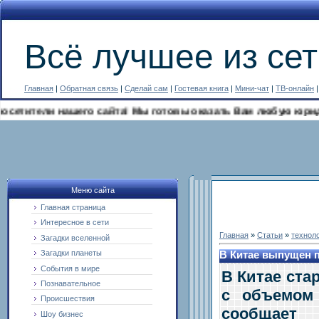
Всё лучшее из сет
Главная
|
Обратная связь
|
Сделай сам
|
Гостевая книга
|
Мини-чат
|
ТВ-онлайн
тели нашего сайта! Мы готовы оказать Вам любую юридическу
Меню сайта
Главная страница
Интересное в сети
Главная
»
Статьи
»
технол
Загадки вселенной
Загадки планеты
В Китае выпущен п
События в мире
В Китае ста
Познавательное
с объемом 
Происшествия
сообщает 
Шоу бизнес