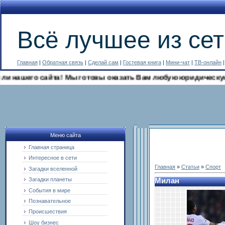
Всё лучшее из сет
Главная
|
Обратная связь
|
Сделай сам
|
Гостевая книга
|
Мини-чат
|
ТВ-онлайн
ашего сайта! Мы готовы оказать Вам любую юридическую помо
Меню сайта
Главная страница
Интересное в сети
Главная
»
Статьи
»
Спорт
Загадки вселенной
Загадки планеты
Милан
События в мире
Познавательное
Происшествия
Шоу бизнес