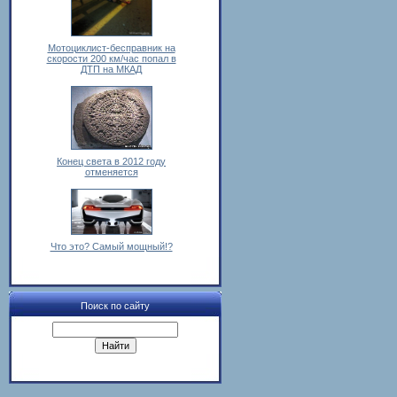
Мотоциклист-бесправник на
скорости 200 км/час попал в
ДТП на МКАД
Конец света в 2012 году
отменяется
Что это? Самый мощный!?
Поиск по сайту