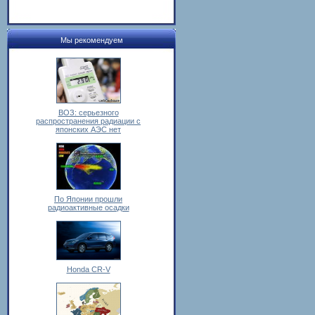
Мы рекомендуем
ВОЗ: серьезного
распространения радиации с
японских АЭС нет
По Японии прошли
радиоактивные осадки
Honda CR-V