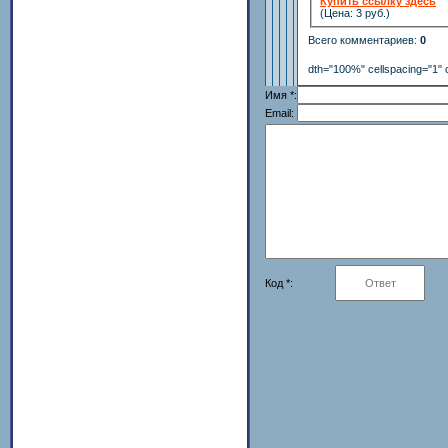
Купить ссылку здесь
(Цена: 3 руб.)
Всего комментариев
:
0
dth="100%" cellspacing="1" 
Имя *:
Email:
Код *: