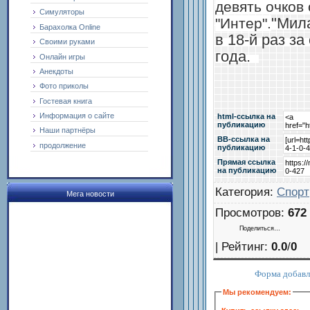
девять очков
Симуляторы
"Мил
"Интер".
Барахолка Online
в 18-й раз з
Своими руками
года.
Онлайн игры
Анекдоты
Фото приколы
Гостевая книга
Информация о сайте
html-cсылка на
публикацию
Наши партнёры
BB-cсылка на
продолжение
публикацию
Прямая ссылка
на публикацию
Категория
:
Спорт
Мега новости
Просмотров
:
672
Поделиться…
|
Рейтинг
:
0.0
/
0
Форма добавл
Мы рекомендуем: