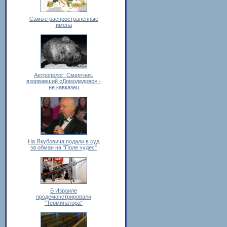
Самые распространенные
имена
Антрополог: Смертник,
взорвавший «Домодедово» -
не кавказец
На Якубовича подали в суд
за обман на "Поле чудес"
В Израиле
продемонстрировали
"Терминатора"