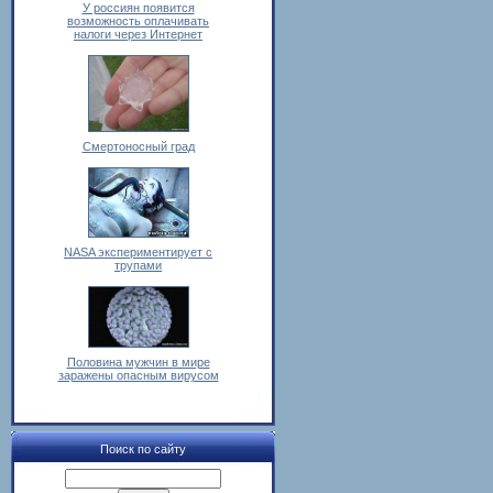
У россиян появится
возможность оплачивать
налоги через Интернет
Смертоносный град
NASA экспериментирует с
трупами
Половина мужчин в мире
заражены опасным вирусом
Поиск по сайту