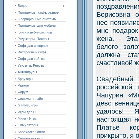
поздравле
Видео
Программы, софт, разное
Борисовна о
Операционные системы
нее появили
Программы для мобилы
мне подарок
Книги и публицистика
жена. - Эт
Редакторы, Плееры
белого золо
Софт для интернет
Интересный софт
должна ста
Софт для сайтов
счастливой ж
Утилиты, Реестр
Антивирусы
Свадебный 
Браузеры
российской
Разное
Форум
Чапурин. «М
Фильмы онлайн
девственниц
Games, игры
удалось! 
Игры для PC
настоящая не
Мини - Игры
Симуляторы
Платье ко
Барахолка Online
прикрыто, я 
Своими руками