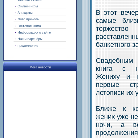
Онлайн игры
В этот вече
Анекдоты
самые близ
Фото приколы
Гостевая книга
торжеств
Информация о сайте
расставле
Наши партнёры
банкетного з
продолжение
Свадебным 
книга с не
Мега новости
Жениху и н
первые ст
летописи их 
Ближе к ко
жених уже не
ночи, а в
продолжения