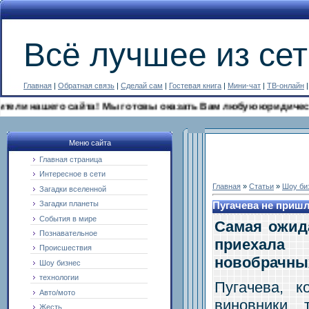
Всё лучшее из сет
Главная
|
Обратная связь
|
Сделай сам
|
Гостевая книга
|
Мини-чат
|
ТВ-онлайн
 нашего сайта! Мы готовы оказать Вам любую юридическую по
Меню сайта
Главная страница
Интересное в сети
Главная
»
Статьи
»
Шоу би
Загадки вселенной
Загадки планеты
Пугачева не пришл
События в мире
Самая ожида
Познавательное
приехал
Происшествия
новобрачны
Шоу бизнес
технологии
Пугачева, 
Авто/мото
виновники 
Жесть