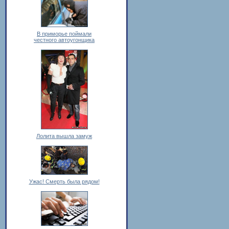
В приморье поймали
честного автоугонщика
Лолита вышла замуж
Ужас! Смерть была рядом!