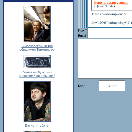
Купить ссылку здесь
(Цена: 3 руб.)
Всего комментариев
:
0
dth="100%" cellspacing="1" 
Имя *:
Email:
В московском метро
обнаружен Терминатор
Станет ли Фукусима
японским Чернобылем?
Код *:
Его хотят убить!