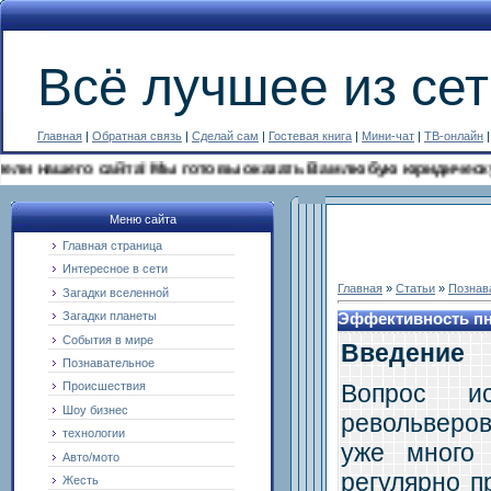
Всё лучшее из сет
Главная
|
Обратная связь
|
Сделай сам
|
Гостевая книга
|
Мини-чат
|
ТВ-онлайн
го сайта! Мы готовы оказать Вам любую юридическую помощь с
Меню сайта
Главная страница
Интересное в сети
Главная
»
Статьи
»
Познав
Загадки вселенной
Загадки планеты
Эффективность пн
События в мире
Введение
Познавательное
Вопрос ис
Происшествия
Шоу бизнес
револьверов
технологии
уже много
Авто/мото
регулярно п
Жесть