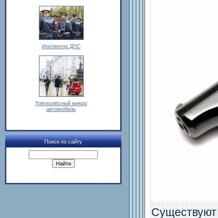
Инспектор ДПС
Трёхколёсный микро
автомобиль
Поиск по сайту
Существуют 