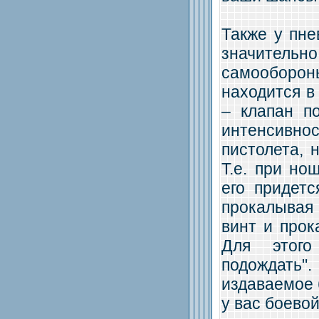
Также у пне
значительн
самооборо
находится в
– клапан п
интенсивн
пистолета, 
Т.е. при но
его придетс
прокалывая 
винт и прок
Для этого
подождать"
издаваемое б
у вас боевой