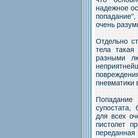
надежное ос
попадание",
очень разум
Отдельно ст
тела такая 
разными л
неприятнейш
повреждени
пневматики в
Попадание 
супостата,
для всех оч
пистолет п
переданная