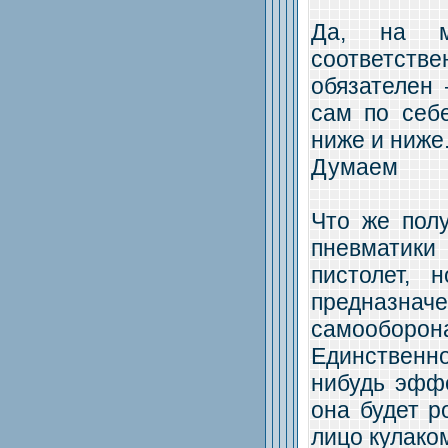
Да, на мо
соответстве
обязателен
сам по себ
ниже и ниже
Думаем
Что же полу
пневматик
пистолет,
предназна
самооборон
Единственно
нибудь эффе
она будет р
лицо кулако