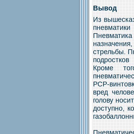
Вывод
Из вышесказ
пневматик
Пневматика
назначения
стрельбы. П
подростков
Кроме тог
пневматиче
PCP-винтов
вред челове
голову носит
доступно, 
газобаллонн
Пневматичес