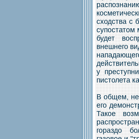
распознани
косметичес
сходства с 
супостатом 
будет восп
внешнего вид
нападающе
действитель
у преступн
пистолета ка
В общем, не
его демонст
Такое воз
распростра
гораздо бо
газовое и "т