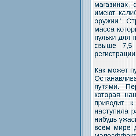
магазинах, 
имеют кали
оружии". С
масса котор
пульки для 
свыше 7,5
регистрации
Как может п
Останавлив
путями. П
которая на
приводит к
наступила р
нибудь ужас
всем мире 
малоэффек