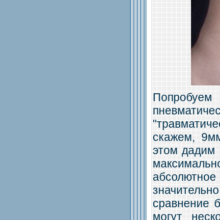
Попробуем
пневматич
"травматиче
скажем, 9мм
этом дадим 
максимальн
абсолютно
значительн
сравнение б
могут неск