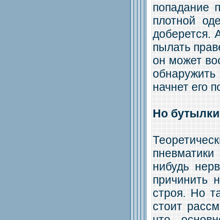
попадание п
плотной од
доберется. 
пылать праве
он может во
обнаружить 
начнет его п
Но бутылки 
Теоретиче
пневматики 
нибудь нерв
причинить 
строя. Но т
стоит рассм
что основ