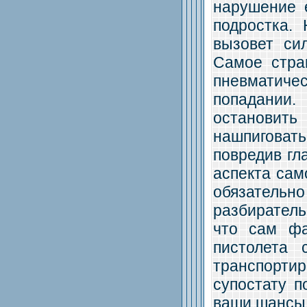
нарушение е
подростка.
вызовет си
Самое стра
пневматиче
попадании.
остановит
нашпиговат
повредив гл
аспекта сам
обязатель
разбиратель
что сам фа
пистолета 
транспорти
супостату 
ваши шансы 