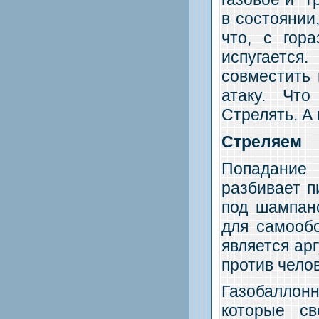
в состоянии
что, с гор
испугается
совместить 
атаку. Что
Стрелять. А
Стреляем
Попадание 
разбивает п
под шампанс
для самообо
является ар
против чело
Газобаллон
которые с