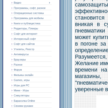
Видео
самозащиты
Программы, софт, разное
эффективн
Операционные системы
становится
Программы для мобилы
вникая в с
Книги и публицистика
Редакторы, Плееры
пневматики 
Софт для интернет
может купит
Интересный софт
в погоне за
Софт для сайтов
определени
Утилиты, Реестр
Антивирусы
Разумеется
Браузеры
Желание име
Разное
времени на
Форум
магазины,
Фильмы онлайн
Games, игры
"пневматиче
Игры для PC
уверенные в
Мини - Игры
Симуляторы
Барахолка Online
Своими руками