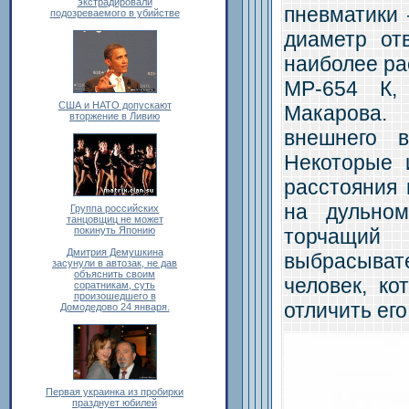
экстрадировали
пневматики 
подозреваемого в убийстве
диаметр от
наиболее ра
МР-654 К,
США и НАТО допускают
Макарова.
вторжение в Ливию
внешнего в
Некоторые 
расстояния 
на дульном
Группа российских
танцовщиц не может
торчащий 
покинуть Японию
Дмитрия Демушкина
выбрасывате
засунули в автозак, не дав
объяснить своим
человек, к
соратникам, суть
произошедшего в
отличить его
Домодедово 24 января.
Первая украинка из пробирки
празднует юбилей