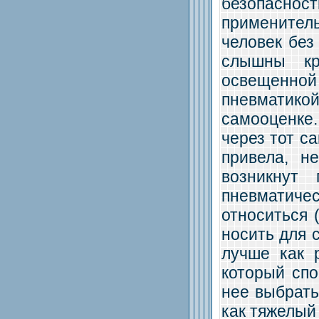
безопаснос
применитель
человек без
слышны кр
освещенной 
пневматико
самооценке.
через тот с
привела, н
возникнут
пневматич
относиться 
носить для 
лучше как 
который спо
нее выбрать
как тяжелый