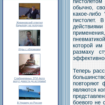
пистолетом
обычно, св
какое-либо 
пистолет. 
Жириновский ответил
действиям
Кадырову на «клоуна»
применения
пневматикой
которой им 
Игры с обложками
размаху ст
эффективнос
Теперь рас
большинств
Слабонервных ЭТИ фото
могут довести до истерики!
повторяют 
являются ко
представлен
боевого не 
В Украину из России