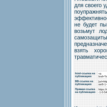
для своего 
поупражня
эффективнос
не будет пы
возьмут ло
самозащиты
предназначе
взять хор
травматичес
html-cсылка на
публикацию
BB-cсылка на
публикацию
Прямая ссылка
на публикацию