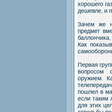
хорошего газ
дешевле, и 
Зачем же н
предмет вм
баллончика
Как показыв
самообороны
Первая груп
вопросом 
оружием. К
телепереда
пошлел в ма
если таким 
для этих це
стрельбы по