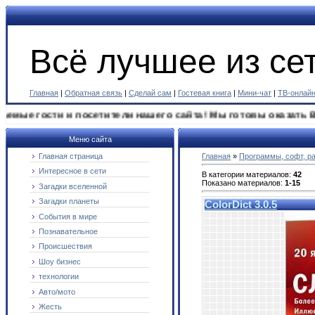
Всё лучшее из сет
Главная
|
Обратная связь
|
Сделай сам
|
Гостевая книга
|
Мини-чат
|
ТВ-онлай
ти и посетители нашего сайта! Мы готовы оказать Вам любую 
Меню сайта
Главная страница
Главная
»
Программы, софт, р
Интересное в сети
В категории материалов
:
42
Показано материалов
:
1-15
Загадки вселенной
Загадки планеты
ColorDict 3.0.5
События в мире
Познавательное
Происшествия
Шоу бизнес
технологии
Авто/мото
Жесть