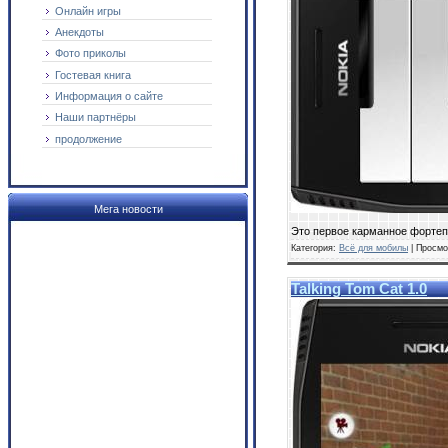
Онлайн игры
Анекдоты
Фото приколы
Гостевая книга
Информация о сайте
Наши партнёры
продолжение
Мега новости
Это первое карманное фортеп
Категория:
Всё для мобилы
| Просмо
Talking Tom Cat 1.0