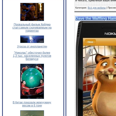
и чихать, привлекая ваше вни
Категория:
Всё для мобилы
| Просмо
Dave the Waffling Ham
Провальный фильм Кейджа
стал самым скачиваемым на
торрентах
Угроза от инопланетян
"Николас" обесточил более
1,3 тыс. населенных пунктов
Беларуси
В Китае показали жемчужину
весом в 6 тонн