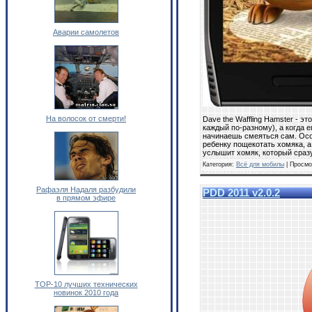
Аварии самолетов
На волосок от смерти!
Dave the Waffling Hamster - э
каждый по-разному), а когда 
начинаешь смеяться сам. Особ
ребенку пощекотать хомяка, а 
услышит хомяк, который сразу
Категория:
Всё для мобилы
| Просмо
Рафаэля Надаля разбудили
PDD 2011 v2.0.2
в прямом эфире
TOP-10 лучших технических
новинок 2010 года