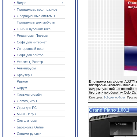
Видео
Программы, софт, разное
Операционные системы
Программы для мобилы
Книги и публицистика
Редакторы, Плееры
Софт для интернет
Интересный софт
Софт для сайтов
Утилиты, Реестр
Антивирусы
Браузеры
Разное
В то время как форум ABBYY п
платформы Android и пока ABB
Форум
лидеры, уже сейчас спокойно 
бесплатную оболочку ColorDict
Фильмы онлайн
Категория:
Всё для мобилы
| Просмо
Games, игры
Игры для PC
Grand Piano 1.00.1
Мини - Игры
Симуляторы
Барахолка Online
Своими руками