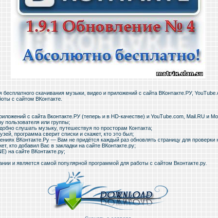
 бесплатного скачивания музыки, видео и приложений с сайта ВКонтакте.РУ, YouTube.
боты с сайтом ВКонтакте.
приложений с сайта Вконтакте.РУ (теперь и в HD-качестве) и YouTube.com, Mail.RU и М
ну пользователя или группы;
добно слушать музыку, путешествуя по просторам Контакта;
рузей, программа сверит списки и скажет, кто это был;
ениях ВКонтакте.Ру — Вам не придётся каждый раз обновлять страницу для проверки
жет, кто добавил Вас в закладки на сайте ВКонтакте.ру;
E) на сайте ВКонтакте.ру;
ании и является самой популярной программой для работы с сайтом Вконтакте.ру.