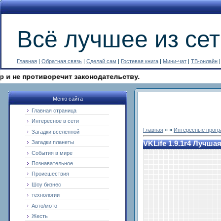
Всё лучшее из сет
Главная
|
Обратная связь
|
Сделай сам
|
Гостевая книга
|
Мини-чат
|
ТВ-онлайн
противоречит законодательству.
Меню сайта
Главная страница
Интересное в сети
Главная
»
»
Интересные прог
Загадки вселенной
Загадки планеты
VKLife 1.9.1r4 Лучша
События в мире
Познавательное
Происшествия
Шоу бизнес
технологии
Авто/мото
Жесть