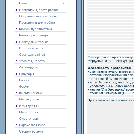
Видео
Программы, софт, разное
Операционные системы
Программы для мобилы
Книги и публицистика
Редакторы, Плееры
Софт для интернет
Интересный софт
Софт для сайтов
Универсальная программа для
Мир@mail.RU. А также для ра
Утилиты, Реестр
Антивирусы
Особенности программы:
- скачивание аудио, видео и 
Браузеры
- вставка изображений на сте
- встроенный аудиоплеер — у
Разное
- если Вас кто-то удалил из д
- уведомление о новых сообщ
Форум
- кнопка "Я в Закладках" пока
- функция Невидимки (OFFLIN
Фильмы онлайн
Games, игры
Программа легка в использов
Игры для PC
Мини - Игры
Симуляторы
Барахолка Online
Своими руками