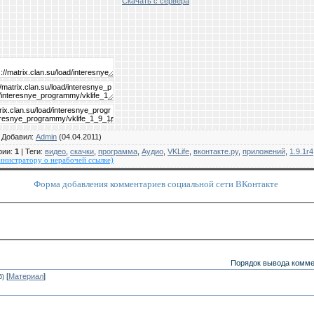
Скачать с сервера
|
Добавил
:
Admin
(04.04.2011)
рии
:
1
|
Теги
:
видео
,
скачки
,
программа
,
Аудио
,
VKLife
,
вконтакте.ру
,
приложений
,
1.9.1r4
нистратору о нерабочей ссылке)
Форма добавления комментариев социальной сети ВКонтакте
Порядок вывода комме
[
Материал
]
6)