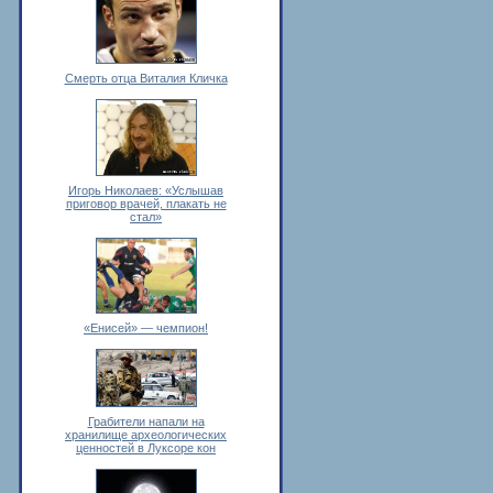
Смерть отца Виталия Кличка
Игорь Николаев: «Услышав
приговор врачей, плакать не
стал»
«Енисей» — чемпион!
Грабители напали на
хранилище археологических
ценностей в Луксоре кон