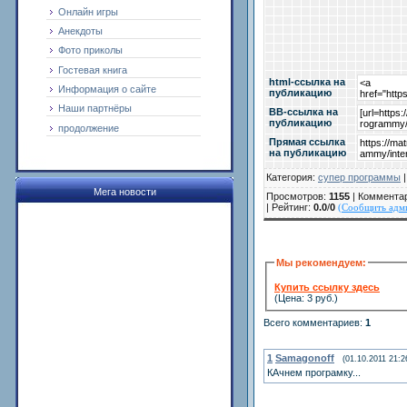
Онлайн игры
Анекдоты
Фото приколы
Гостевая книга
html-cсылка на
Информация о сайте
публикацию
Наши партнёры
BB-cсылка на
публикацию
продолжение
Прямая ссылка
на публикацию
Категория
:
супер программы
Мега новости
Просмотров
:
1155
|
Коммента
|
Рейтинг
:
0.0
/
0
(Сообщить адми
Мы рекомендуем:
Купить ссылку здесь
(Цена: 3 руб.)
Всего комментариев
:
1
1
Samagonoff
(01.10.2011 21:2
КАчнем програмку...