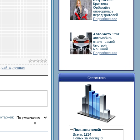
Шоу бизнес
Кристина
Орбакайте
опозорилась
перед зрителей...
Подробнее >>>
Авто/мото
Этот
автомобиль
станет самой
быстрой
машиной...
Подробнее >>>
,
сайта
,
лучшая
Статистика
нтариев:
0
Пользователей:
Всего:
1234
Новых за месяц:
0