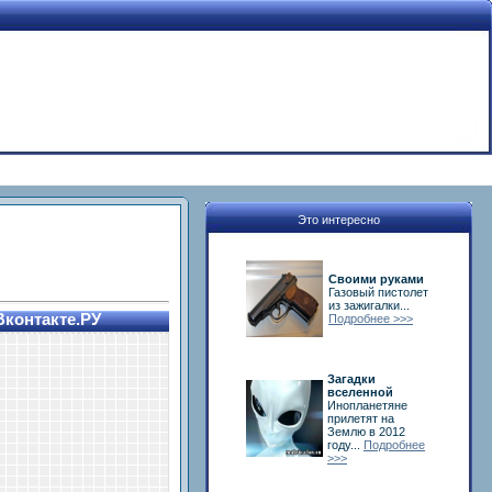
Это интересно
Своими руками
Газовый пистолет
из зажигалки...
Вконтакте.РУ
Подробнее >>>
Загадки
вселенной
Инопланетяне
прилетят на
Землю в 2012
году...
Подробнее
>>>