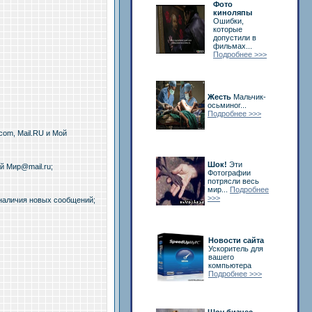
Фото
киноляпы
Ошибки,
которые
допустили в
фильмах...
Подробнее >>>
Жесть
Мальчик-
осьминог...
Подробнее >>>
com, Mail.RU и Мой
Шок!
Эти
ой Мир@mail.ru;
Фотографии
потрясли весь
мир...
Подробнее
>>>
 наличия новых сообщений;
Новости сайта
Ускоритель для
вашего
компьютера
Подробнее >>>