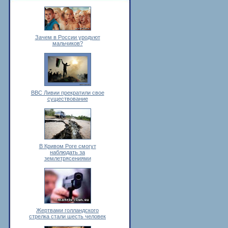
Зачем в России уродуют
мальчиков?
ВВС Ливии прекратили свое
существование
В Кривом Роге смогут
наблюдать за
землетрясениями
Жертвами голландского
стрелка стали шесть человек