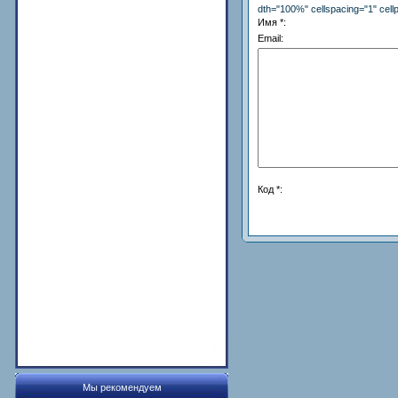
dth="100%" cellspacing="1" cel
Имя *:
Email:
Код *:
Мы рекомендуем