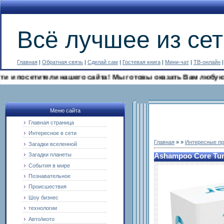
Всё лучшее из сет
Главная
|
Обратная связь
|
Сделай сам
|
Гостевая книга
|
Мини-чат
|
ТВ-онлайн
посетители нашего сайта! Мы готовы оказать Вам любую юриди
Меню сайта
Главная страница
Интересное в сети
Главная
»
»
Интересные п
Загадки вселенной
Загадки планеты
Ashampoo Core Tun
События в мире
Познавательное
Происшествия
Шоу бизнес
технологии
Авто/мото