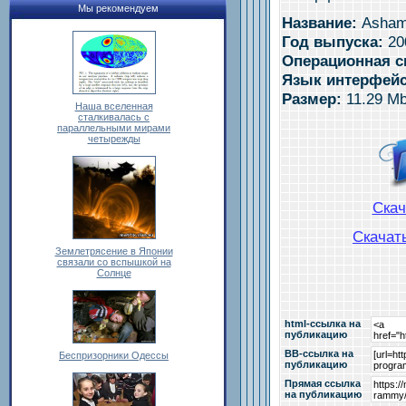
Мы рекомендуем
Название:
Ashamp
Год выпуска:
20
Операционная с
Язык интерфейс
Размер:
11.29 M
Наша вселенная
сталкивалась с
параллельными мирами
четырежды
Ска
Скачат
Землетрясение в Японии
связали со вспышкой на
Солнце
html-cсылка на
публикацию
BB-cсылка на
Беспризорники Одессы
публикацию
Прямая ссылка
на публикацию