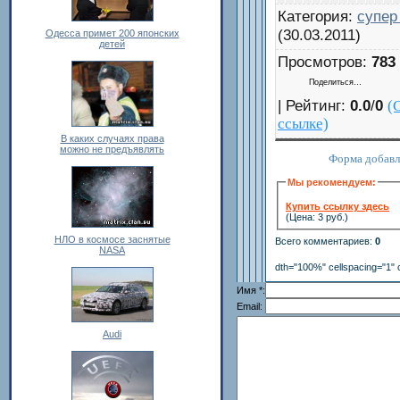
Категория
:
супер
(30.03.2011)
Одесса примет 200 японских
детей
Просмотров
:
783
Поделиться…
|
Рейтинг
:
0.0
/
0
(
ссылке)
В каких случаях права
можно не предъявлять
Форма добавл
Мы рекомендуем:
Купить ссылку здесь
(Цена: 3 руб.)
НЛО в космосе заснятые
Всего комментариев
:
0
NASA
dth="100%" cellspacing="1" 
Имя *:
Email:
Audi