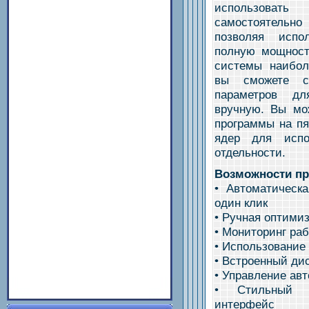
использоват
самостоятельно
позволяя испо
полную мощност
системы наибол
вы сможете сд
параметров дл
вручную. Вы мо
программы на пя
ядер для испо
отдельности.
Возможности п
• Автоматическ
один клик
• Ручная оптими
• Мониторинг ра
• Использование
• Встроенный ди
• Управление авт
• Стильный и
интерфейс