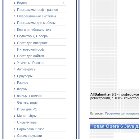
Видео
Программы, софт, разное
Операционные системы
Программы для мобилы
Книги и публицистика
Редакторы, Плееры
Софт для интернет
Интересный софт
Софт для сайтов
Утилиты, Реестр
Антивирусы
Браузеры
Разное
Форум
AllSubmitter 5.3
- профессион
Фильмы онлайн
регистрация, с 100% качеств
Games, игры
Игры для PC
Категория:
Программы для продвиже
Мини - Игры
Симуляторы
Новая Opera 6 Java 
Барахолка Online
Своими руками