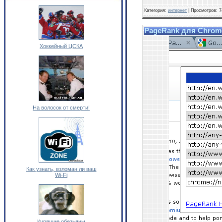
Категория:
интернет
| Просмотров: 7
PageRank для Chrom
Хоккейный ЦСКА
На волосок от смерти!
Как узнать, взломан ли ваш
Wi-Fi
Курящие обезьяны