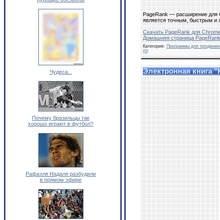
PageRank — расширение для 
является точным, быстрым и 
Скачать PageRank для Chrom
Домашняя страница PageRank
Категория:
Программы для продвиже
(0)
Электронная книга "К
Чудеса...
Почему бразильцы так
хорошо играют в футбол?
Рафаэля Надаля разбудили
в прямом эфире