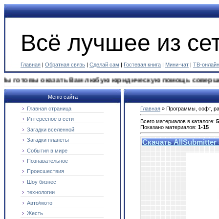
Всё лучшее из сет
Главная
|
Обратная связь
|
Сделай сам
|
Гостевая книга
|
Мини-чат
|
ТВ-онлай
ы оказать Вам любую юридическую помощь совершенно бесплат
Меню сайта
Главная страница
Главная
»
Программы, софт, р
Интересное в сети
Всего материалов в каталоге
:
5
Показано материалов
:
1-15
Загадки вселенной
Загадки планеты
Скачать AllSubmitter 
События в мире
Познавательное
Происшествия
Шоу бизнес
технологии
Авто/мото
Жесть