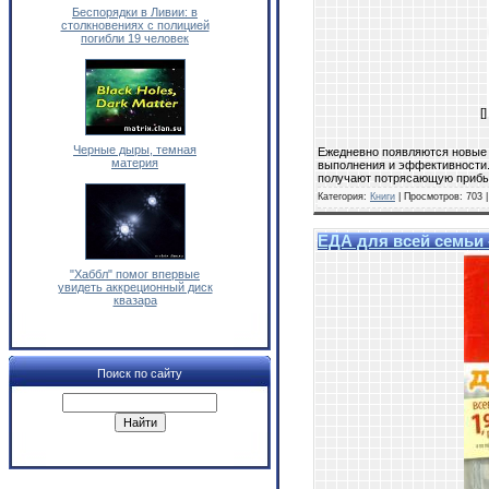
Беспорядки в Ливии: в
столкновениях с полицией
погибли 19 человек
[]
Черные дыры, темная
Ежедневно появляются новые 
материя
выполнения и эффективности.
получают потрясающую прибы
Категория:
Книги
| Просмотров: 703 
ЕДА для всей семьи -
"Хаббл" помог впервые
увидеть аккреционный диск
квазара
Поиск по сайту